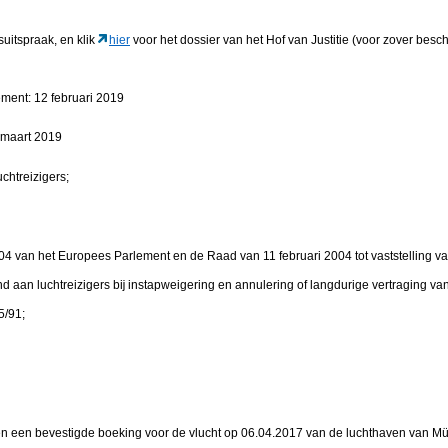
suitspraak, en klik
hier
voor het dossier van het Hof van Justitie (voor zover besch
ement: 12 februari 2019
9 maart 2019
chtreizigers;
004 van het Europees Parlement en de Raad van 11 februari 2004 tot vaststelling
 aan luchtreizigers bĳ instapweigering en annulering of langdurige vertraging van 
5/91;
n een bevestigde boeking voor de vlucht op 06.04.2017 van de luchthaven van M