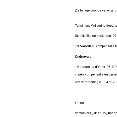
Zie bijlage voor de verwijzing
Termijnen: Motivering depart
Schriftelijke opmerkingen: 2
Trefwoorden
: compensatie lu
Onderwerp
:
- Verordening (EG) nr. 261/2
inzake compensatie en bĳstand
van Verordening (EEG) nr. 29
Feiten:
Verzoekers (UB en TV) hadde