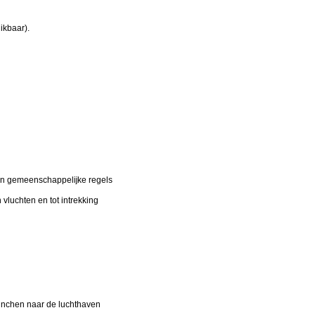
ikbaar).
 van gemeenschappelĳke regels
vluchten en tot intrekking
ünchen naar de luchthaven