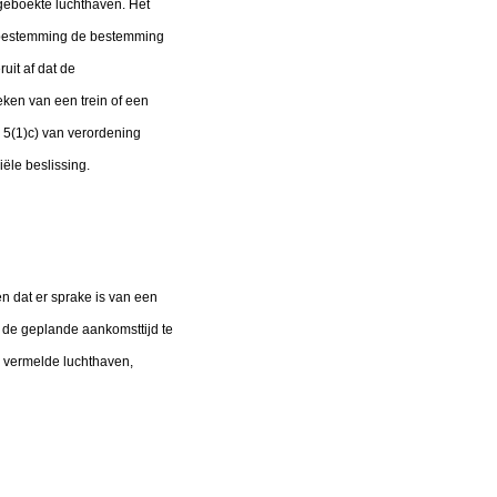
 geboekte luchthaven. Het
indbestemming de bestemming
uit af dat de
ken van een trein of een
 5(1)c) van verordening
ële beslissing.
n dat er sprake is van een
 de geplande aankomsttijd te
g vermelde luchthaven,