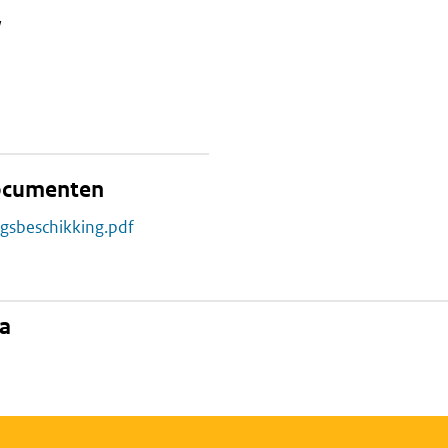
W
documenten
ngsbeschikking.pdf
na