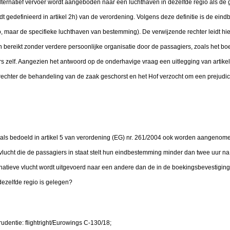
lternatief vervoer wordt aangeboden naar een luchthaven in dezelfde regio als de
t gedefinieerd in artikel 2h) van de verordening. Volgens deze definitie is de e
io, maar de specifieke luchthaven van bestemming). De verwijzende rechter leidt hier
ereikt zonder verdere persoonlijke organisatie door de passagiers, zoals het boe
s zelf. Aangezien het antwoord op de onderhavige vraag een uitlegging van artikel
 rechter de behandeling van de zaak geschorst en het Hof verzocht om een prejudici
 als bedoeld in artikel 5 van verordening (EG) nr. 261/2004 ook worden aangenome
vlucht die de passagiers in staat stelt hun eindbestemming minder dan twee uur na
natieve vlucht wordt uitgevoerd naar een andere dan de in de boekingsbevestigin
ezelfde regio is gelegen?
udentie: flightright/Eurowings C-130/18;