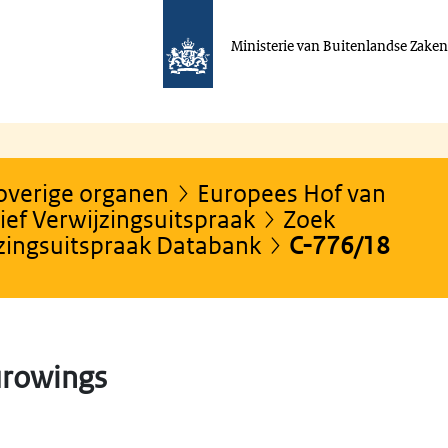
Ministerie van Buitenlandse Zake
 overige organen
Europees Hof van
ef Verwijzingsuitspraak
Zoek
jzingsuitspraak Databank
C-776/18
urowings