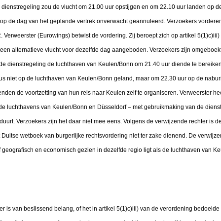
dienstregeling zou de vlucht om 21.00 uur opstijgen en om 22.10 uur landen op d
 op de dag van het geplande vertrek onverwacht geannuleerd. Verzoekers vordere
erweerster (Eurowings) betwist de vordering. Zij beroept zich op artikel 5(1)c)iii
 een alternatieve vlucht voor dezelfde dag aangeboden. Verzoekers zijn omgeboekt
nde dienstregeling de luchthaven van Keulen/Bonn om 21.40 uur diende te bereiken.
 dus niet op de luchthaven van Keulen/Bonn geland, maar om 22.30 uur op de nabu
nden de voortzetting van hun reis naar Keulen zelf te organiseren. Verweerster he
en de luchthavens van Keulen/Bonn en Düsseldorf – met gebruikmaking van de dien
duurt. Verzoekers zijn het daar niet mee eens. Volgens de verwijzende rechter is 
uitse wetboek van burgerlijke rechtsvordering niet ter zake dienend. De verwijzen
 geografisch en economisch gezien in dezelfde regio ligt als de luchthaven van K
r is van beslissend belang, of het in artikel 5(1)c)iii) van de verordening bedoeld