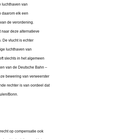
e luchthaven van
n daarom elk een
) van de verordening.
 naar deze alternatieve
 De vlucht is echter
rige luchthaven van
eft slechts in het algemeen
sten van de Deutsche Bahn –
deze bewering van verweerster
de rechter is van oordeel dat
eulen/Bonn.
e recht op compensatie ook