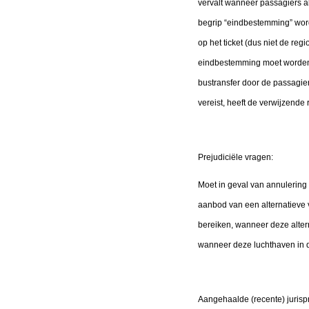
vervalt wanneer passagiers a
begrip “eindbestemming” word
op het ticket (dus niet de reg
eindbestemming moet worden b
bustransfer door de passagier
vereist, heeft de verwijzende
Prejudiciële vragen:
Moet in geval van annulering
aanbod van een alternatieve 
bereiken, wanneer deze alter
wanneer deze luchthaven in d
Aangehaalde (recente) jurispr