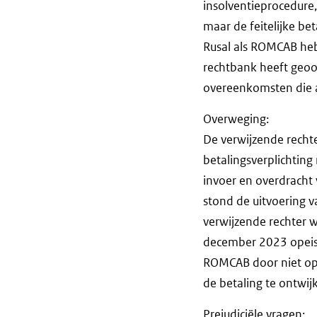
insolventieprocedure,
maar de feitelijke b
Rusal als ROMCAB hebb
rechtbank heeft geoor
overeenkomsten die a
Overweging:
De verwijzende recht
betalingsverplichting
invoer en overdracht 
stond de uitvoering 
verwijzende rechter w
december 2023 opeisba
ROMCAB door niet op t
de betaling te ontwij
Prejudiciële vragen: