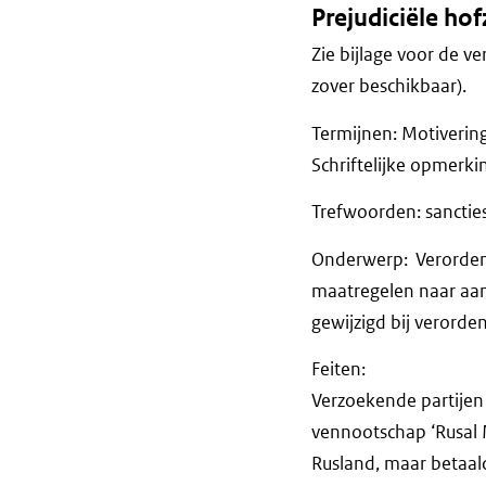
Prejudiciële ho
Zie bijlage voor de ve
zover beschikbaar).
Termijnen: Motiveri
Schriftelijke opm
Trefwoorden: sanctie
Onderwerp: Verordeni
maatregelen naar aanl
gewijzigd bij verorden
Feiten:
Verzoekende partijen
vennootschap ‘Rusal 
Rusland, maar betaald