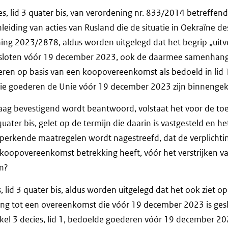
ies, lid 3 quater bis, van verordening nr. 833/2014 betreffe
eiding van acties van Rusland die de situatie in Oekraïne des
ning 2023/2878, aldus worden uitgelegd dat het begrip „uitv
gesloten vóór 19 december 2023, ook de daarmee samenhange
ren op basis van een koopovereenkomst als bedoeld in lid 1
ie goederen de Unie vóór 19 december 2023 zijn binneng
raag bevestigend wordt beantwoord, volstaat het voor de toe
3 quater bis, gelet op de termijn die daarin is vastgesteld en h
eperkende maatregelen wordt nagestreefd, dat de verplichtin
oopovereenkomst betrekking heeft, vóór het verstrijken va
en?
s, lid 3 quater bis, aldus worden uitgelegd dat het ook ziet 
ing tot een overeenkomst die vóór 19 december 2023 is ges
tikel 3 decies, lid 1, bedoelde goederen vóór 19 december 2