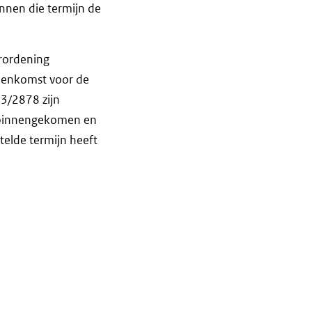
innen die termijn de
erordening
reenkomst voor de
23/2878 zijn
 binnengekomen en
stelde termijn heeft