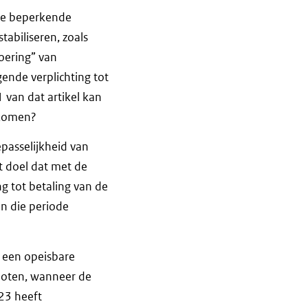
nde beperkende
tabiliseren, zoals
oering” van
nde verplichting tot
 van dat artikel kan
ekomen?
passelijkheid van
et doel dat met de
g tot betaling van de
n die periode
op een opeisbare
loten, wanneer de
023 heeft