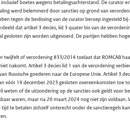
 inclusief boetes wegens betalingsachterstand. De curator e
etaling werd belemmerd door sancties op grond van verorde
en tegen de beslissing van de curator beroep ingesteld bij
deeld dat artikel 3 decies, lid 3 quater bis van de verordeni
l gesloten zijn worden uitgevoerd. De partijen hebben hoge
er twijfelt of verordening 833/2014 toelaat dat ROMCAB haa
 niet nakomt. Artikel 3 decies lid 1 van de verordening verbi
van Russische goederen naar de Europese Unie. Artikel 3 decie
van vóór 19 december 2023 gesloten overeenkomsten toe to
il weten of de uitzondering op de sancties ook geldt voor be
ar waren, maar na 20 maart 2024 nog niet zijn voldaan. Ver
ijd te betalen zichzelf onterecht onder de sanctieregels kan
ken.