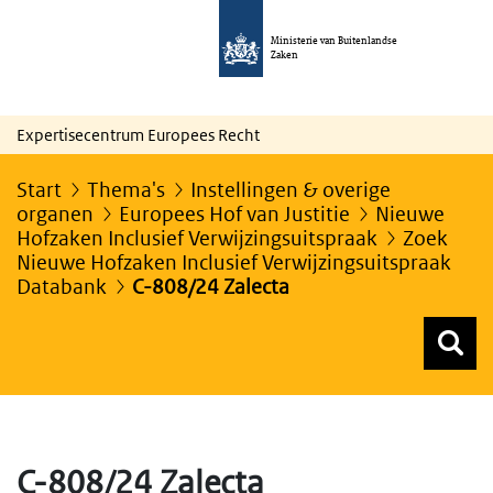
Ministerie van Buitenlandse
Zaken
Expertisecentrum Europees Recht
Start
Thema's
Instellingen & overige
organen
Europees Hof van Justitie
Nieuwe
Hofzaken Inclusief Verwijzingsuitspraak
Zoek
Nieuwe Hofzaken Inclusief Verwijzingsuitspraak
Databank
C-808/24 Zalecta
Z
Z
Top menu zoeken
C-808/24 Zalecta