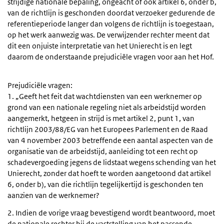
strijdige nationale bepaling, ongeacht of ook artikel 6, onder b,
van de richtlijn is geschonden doordat verzoeker gedurende de
referentieperiode langer dan volgens de richtlijn is toegestaan,
op het werk aanwezig was. De verwijzender rechter meent dat
dit een onjuiste interpretatie van het Unierecht is en legt
daarom de onderstaande prejudiciële vragen voor aan het Hof.
Prejudiciële vragen:
1. „Geeft het feit dat wachtdiensten van een werknemer op
grond van een nationale regeling niet als arbeidstijd worden
aangemerkt, hetgeen in strijd is met artikel 2, punt 1, van
richtlijn 2003/88/EG van het Europees Parlement en de Raad
van 4 november 2003 betreffende een aantal aspecten van de
organisatie van de arbeidstijd, aanleiding tot een recht op
schadevergoeding jegens de lidstaat wegens schending van het
Unierecht, zonder dat hoeft te worden aangetoond dat artikel
6, onder b), van die richtlijn tegelijkertijd is geschonden ten
aanzien van de werknemer?
2. Indien de vorige vraag bevestigend wordt beantwoord, moet
de nationale rechter bij de vaststelling van het passende