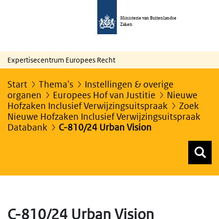
Ministerie van Buitenlandse
Zaken
Expertisecentrum Europees Recht
Start
Thema's
Instellingen & overige
organen
Europees Hof van Justitie
Nieuwe
Hofzaken Inclusief Verwijzingsuitspraak
Zoek
Nieuwe Hofzaken Inclusief Verwijzingsuitspraak
Databank
C-810/24 Urban Vision
Z
Z
Top menu zoeken
C-810/24 Urban Vision