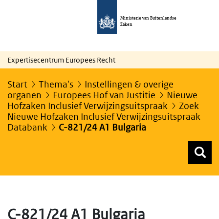
Ministerie van Buitenlandse
Zaken
Expertisecentrum Europees Recht
Start
Thema's
Instellingen & overige
organen
Europees Hof van Justitie
Nieuwe
Hofzaken Inclusief Verwijzingsuitspraak
Zoek
Nieuwe Hofzaken Inclusief Verwijzingsuitspraak
Databank
C-821/24 A1 Bulgaria
Z
Z
Top menu zoeken
C-821/24 A1 Bulgaria