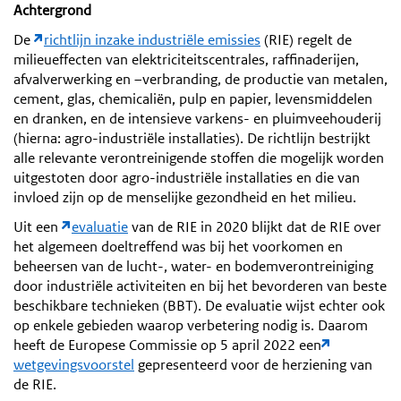
Achtergrond
De
richtlijn inzake industriële emissies
(RIE) regelt de
milieueffecten van elektriciteitscentrales, raffinaderijen,
afvalverwerking en –verbranding, de productie van metalen,
cement, glas, chemicaliën, pulp en papier, levensmiddelen
en dranken, en de intensieve varkens- en pluimveehouderij
(hierna: agro-industriële installaties). De richtlijn bestrijkt
alle relevante verontreinigende stoffen die mogelijk worden
uitgestoten door agro-industriële installaties en die van
invloed zijn op de menselijke gezondheid en het milieu.
Uit een
evaluatie
van de RIE in 2020 blijkt dat de RIE over
het algemeen doeltreffend was bij het voorkomen en
beheersen van de lucht-, water- en bodemverontreiniging
door industriële activiteiten en bij het bevorderen van beste
beschikbare technieken (BBT). De evaluatie wijst echter ook
op enkele gebieden waarop verbetering nodig is. Daarom
heeft de Europese Commissie op 5 april 2022 een
wetgevingsvoorstel
gepresenteerd voor de herziening van
de RIE.