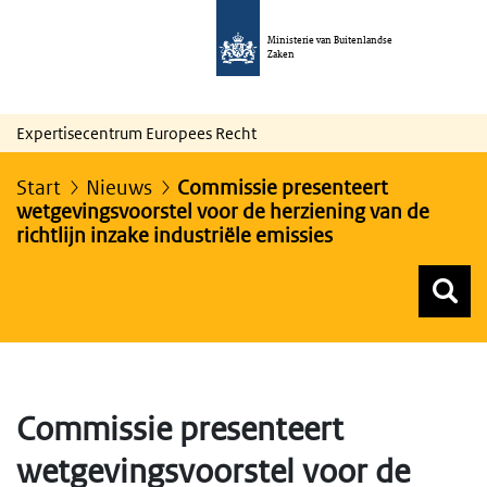
Ministerie van Buitenlandse
Zaken
Expertisecentrum Europees Recht
Start
Nieuws
Commissie presenteert
wetgevingsvoorstel voor de herziening van de
richtlijn inzake industriële emissies
Z
Z
Top menu zoeken
Commissie presenteert
wetgevingsvoorstel voor de