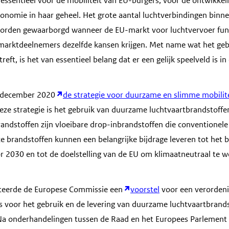
 essentieel voor de mobiliteit van EU-burgers, voor de ontwikkel
conomie in haar geheel. Het grote aantal luchtverbindingen binn
orden gewaarborgd wanneer de EU-markt voor luchtvervoer funct
e marktdeelnemers dezelfde kansen krijgen. Met name wat het geb
reft, is het van essentieel belang dat er een gelijk speelveld is 
n december 2020
de strategie voor duurzame en slimme mobilite
deze strategie is het gebruik van duurzame luchtvaartbrandstoffe
ndstoffen zijn vloeibare drop-inbrandstoffen die conventionele
 brandstoffen kunnen een belangrijke bijdrage leveren tot het 
or 2030 en tot de doelstelling van de EU om klimaatneutraal te 
nteerde de Europese Commissie een
voorstel
voor een verorden
 voor het gebruik en de levering van duurzame luchtvaartbrand
. Na onderhandelingen tussen de Raad en het Europees Parlement 