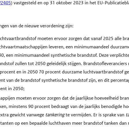
/2405
) vastgesteld en op 31 oktober 2023 in het EU-Publicatieb
ingen van de nieuwe verordening zijn:
uchtvaartbrandstof moeten ervoor zorgen dat vanaf 2025 alle bra
uchtvaartmaatschappijen leveren, een minimumaandeel duurzame
30, een minimumaandeel synthetische brandstof. Deze verplich
ndstof zullen tot 2050 geleidelijk stijgen. Brandstofleverancier
 procent en in 2050 70 procent duurzame luchtvaartbrandstof g
nt van de brandstof synthetische brandstof zijn, en dit percent
cent in 2050;
ppijen moeten ervoor zorgen dat de jaarlijkse hoeveelheid brand
en, minstens 90 procent bedraagt van de jaarlijks benodigde ho
extra gewicht vanwege
tankering
te vermijden. Er is sprake van
t
itanten op een bepaalde luchthaven meer brandstof tanken dan n