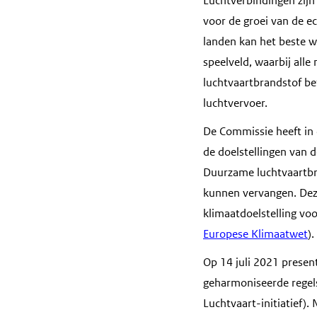
Luchtverbindingen zijn
voor de groei van de e
landen kan het beste w
speelveld, waarbij all
luchtvaartbrandstof bet
luchtvervoer.
De Commissie heeft i
de doelstellingen van 
Duurzame luchtvaartbra
kunnen vervangen. Deze
klimaatdoelstelling vo
Europese Klimaatwet
).
Op 14 juli 2021 prese
geharmoniseerde regels
Luchtvaart-initiatief)