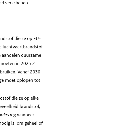
lad verschenen.
ndstof die ze op EU-
 luchtvaartbrandstof
te aandelen duurzame
s moeten in 2025 2
ebruiken. Vanaf 2030
age moet oplopen tot
stof die ze op elke
eveelheid brandstof,
ankering
wanneer
odig is, om geheel of