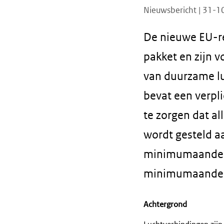
Nieuwsbericht | 31-
De nieuwe EU-re
pakket en zijn 
van duurzame lu
bevat een verpl
te zorgen dat al
wordt gesteld a
minimumaandeel
minimumaandeel
Achtergrond