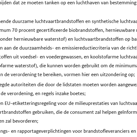
rmijden dat ze moeten tanken op een luchthaven van bestemming
ende duurzame luchtvaartbrandstoffen en synthetische luchtva
um 70 procent gecertificeerde biobrandstoffen, hernieuwbare n
onder hernieuwbare waterstof) en luchtvaartbrandstoffen op ba
en aan de duurzaamheids- en emissiereductiecriteria van de richt
toffen uit voedsel- en voedergewassen, en koolstofarme luchtva
ofarme waterstof), die kunnen worden gebruikt om de minimuma
an de verordening te bereiken, vormen hier een uitzondering op;
egde autoriteiten die door de lidstaten moeten worden aangewe
de verordening, en regels inzake boetes;
een EU-etiketteringsregeling voor de milieuprestaties van luchtv
rtbrandstoffen gebruiken, die de consument zal helpen geïnfor
en zal bevorderen;
gs- en rapportageverplichtingen voor brandstofleveranciers en