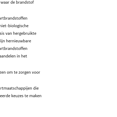
 waar de brandstof
artbrandstoffen
iet-biologische
sis van hergebruikte
lijn hernieuwbare
artbrandstoffen
andelen in het
zen om te zorgen voor
aartmaatschappijen die
meerde keuzes te maken