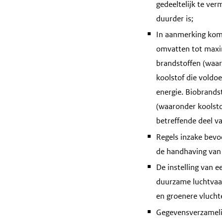
gedeeltelijk te ve
duurder is;
In aanmerking kom
omvatten tot maxim
brandstoffen (waar
koolstof die voldo
energie. Biobrands
(waaronder koolst
betreffende deel v
Regels inzake bevo
de handhaving van 
De instelling van 
duurzame luchtvaa
en groenere vlucht
Gegevensverzamelin