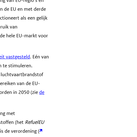
ing van EU-regio’s en
en de EU en met derde
ioneert als een gelijk
ruik van
in de hele EU-markt voor
it vastgesteld
. Eén van
n te stimuleren.
 luchtvaartbrandstof
bereiken van de EU-
worden in 2050 (zie
de
ing met
stoffen (het
RefuelEU
is de verordening (