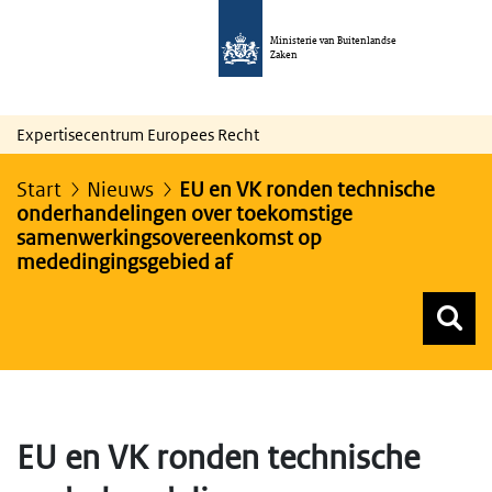
Ministerie van Buitenlandse
Zaken
Expertisecentrum Europees Recht
Start
Nieuws
EU en VK ronden technische
onderhandelingen over toekomstige
samenwerkingsovereenkomst op
mededingingsgebied af
Z
Z
Top menu zoeken
EU en VK ronden technische