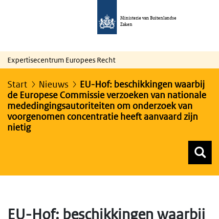
Ministerie van Buitenlandse
Zaken
Expertisecentrum Europees Recht
Start
Nieuws
EU-Hof: beschikkingen waarbij
de Europese Commissie verzoeken van nationale
mededingingsautoriteiten om onderzoek van
voorgenomen concentratie heeft aanvaard zijn
nietig
Z
Z
Top menu zoeken
EU-Hof: beschikkingen waarbij