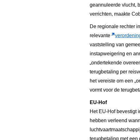
geannuleerde vlucht, 
verrichten, maakte Cob
De regionale rechter in
relevante
verordenin
vaststelling van gemee
instapweigering en ann
„ondertekende overeen
terugbetaling per reis
het vereiste om een „
vormt voor de terugbet
EU-Hof
Het EU-Hof bevestigt i
hebben verleend wannee
luchtvaartmaatschappij
terugbetaling met een 