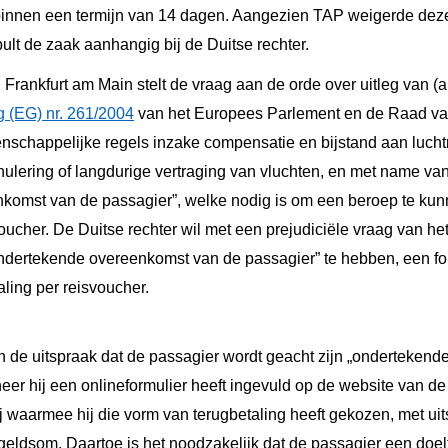
binnen een termijn van 14 dagen. Aangezien TAP weigerde deze
ult de zaak aanhangig bij de Duitse rechter.
 Frankfurt am Main stelt de vraag aan de orde over uitleg van (art
g (EG) nr. 261/2004
van het Europees Parlement en de Raad van 
nschappelijke regels inzake compensatie en bijstand aan luchtr
ulering of langdurige vertraging van vluchten, en met name van
komst van de passagier”, welke nodig is om een beroep te ku
voucher. De Duitse rechter wil met een prejudiciële vraag van h
ondertekende overeenkomst van de passagier” te hebben, een f
aling per reisvoucher.
n de uitspraak dat de passagier wordt geacht zijn „ondertekend
r hij een onlineformulier heeft ingevuld op de website van de
 waarmee hij die vorm van terugbetaling heeft gekozen, met uits
geldsom. Daartoe is het noodzakelijk dat de passagier een doel