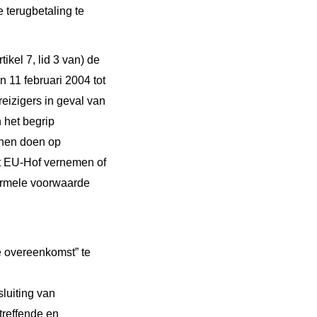
 terugbetaling te
ikel 7, lid 3 van) de
11 februari 2004 tot
eizigers in geval van
 het begrip
nnen doen op
et EU-Hof vernemen of
ormele voorwaarde
e overeenkomst” te
luiting van
treffende en