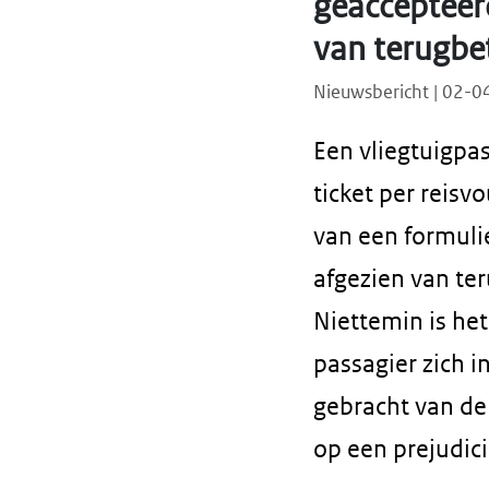
geaccepteerd
van terugbe
Nieuwsbericht | 02-
Een vliegtuigpa
ticket per reisv
van een formuli
afgezien van te
Niettemin is he
passagier zich i
gebracht van de
op een prejudici