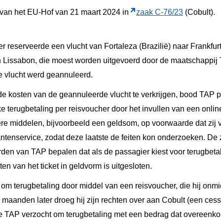
t van het EU-Hof van 21 maart 2024 in
zaak C-76/23
(Cobult).
r reserveerde een vlucht van Fortaleza (Brazilië) naar Frankfu
n Lissabon, die moest worden uitgevoerd door de maatschappij 
e vlucht werd geannuleerd.
de kosten van de geannuleerde vlucht te verkrijgen, bood TAP 
ke terugbetaling per reisvoucher door het invullen van een online
re middelen, bijvoorbeeld een geldsom, op voorwaarde dat zij 
tenservice, zodat deze laatste de feiten kon onderzoeken. D
en van TAP bepalen dat als de passagier kiest voor terugbetal
n van het ticket in geldvorm is uitgesloten.
om terugbetaling door middel van een reisvoucher, die hij onmid
maanden later droeg hij zijn rechten over aan Cobult (een cess
ie TAP verzocht om terugbetaling met een bedrag dat overeenkom