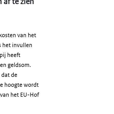
 af te zien
kosten van het
 het invullen
ij heeft
 een geldsom.
 dat de
 de hoogte wordt
d van het EU-Hof