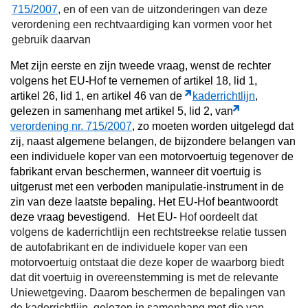
715/2007
, en of een van de uitzonderingen van deze
verordening een rechtvaardiging kan vormen voor het
gebruik daarvan
Met zijn eerste en zijn tweede vraag, wenst de rechter
volgens het EU-Hof te vernemen of artikel 18, lid 1,
artikel 26, lid 1, en artikel 46 van de
kaderrichtlijn
,
gelezen in samenhang met artikel 5, lid 2, van
verordening nr. 715/2007
, zo moeten worden uitgelegd dat
zij, naast algemene belangen, de bijzondere belangen van
een individuele koper van een motorvoertuig tegenover de
fabrikant ervan beschermen, wanneer dit voertuig is
uitgerust met een verboden manipulatie-instrument in de
zin van deze laatste bepaling. Het EU-Hof beantwoordt
deze vraag bevestigend.
Het EU-
Hof oordeelt dat
volgens de kaderrichtlijn een rechtstreekse relatie tussen
de autofabrikant en de individuele koper van een
motorvoertuig ontstaat die deze koper de waarborg biedt
dat dit voertuig in overeenstemming is met de relevante
Uniewetgeving. Daarom beschermen de bepalingen van
de kaderrichtlijn, gelezen in samenhang met die van