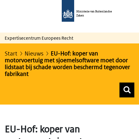
Ministerie van Buitenlandse
Zaken
Expertisecentrum Europees Recht
Start
Nieuws
EU-Hof: koper van
motorvoertuig met sjoemelsoftware moet door
lidstaat bij schade worden beschermd tegenover
fabrikant
Z
Z
Top menu zoeken
EU-Hof: koper van