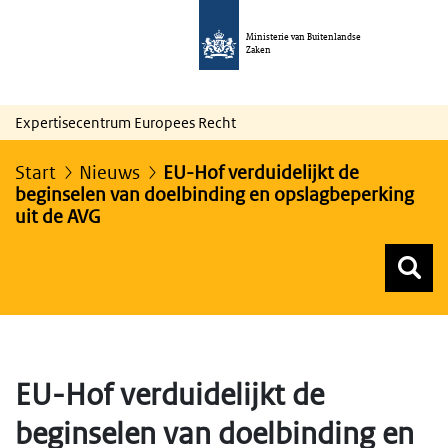
Ministerie van Buitenlandse
Zaken
Expertisecentrum Europees Recht
Start
Nieuws
EU-Hof verduidelijkt de
beginselen van doelbinding en opslagbeperking
uit de AVG
Z
Z
Top menu zoeken
EU-Hof verduidelijkt de
beginselen van doelbinding en