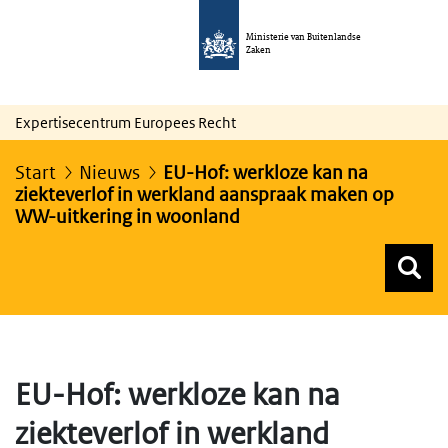
Ministerie van Buitenlandse
Zaken
Expertisecentrum Europees Recht
Start
Nieuws
EU-Hof: werkloze kan na
ziekteverlof in werkland aanspraak maken op
WW-uitkering in woonland
Z
Z
Top menu zoeken
EU-Hof: werkloze kan na
ziekteverlof in werkland