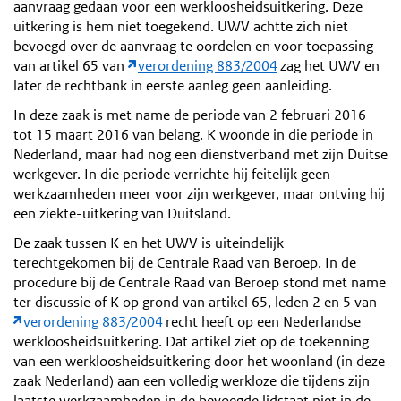
aanvraag gedaan voor een werkloosheidsuitkering. Deze
uitkering is hem niet toegekend. UWV achtte zich niet
bevoegd over de aanvraag te oordelen en voor toepassing
van artikel 65 van
verordening 883/2004
zag het UWV en
later de rechtbank in eerste aanleg geen aanleiding.
In deze zaak is met name de periode van 2 februari 2016
tot 15 maart 2016 van belang. K woonde in die periode in
Nederland, maar had nog een dienstverband met zijn Duitse
werkgever. In die periode verrichte hij feitelijk geen
werkzaamheden meer voor zijn werkgever, maar ontving hij
een ziekte-uitkering van Duitsland.
De zaak tussen K en het UWV is uiteindelijk
terechtgekomen bij de Centrale Raad van Beroep. In de
procedure bij de Centrale Raad van Beroep stond met name
ter discussie of K op grond van artikel 65, leden 2 en 5 van
verordening 883/2004
recht heeft op een Nederlandse
werkloosheidsuitkering. Dat artikel ziet op de toekenning
van een werkloosheidsuitkering door het woonland (in deze
zaak Nederland) aan een volledig werkloze die tijdens zijn
laatste werkzaamheden in de bevoegde lidstaat niet in de