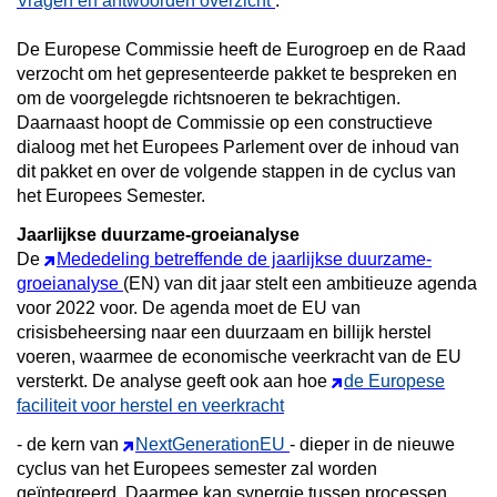
Vragen en antwoorden overzicht
.
De Europese Commissie heeft de Eurogroep en de Raad
verzocht om het gepresenteerde pakket te bespreken en
om de voorgelegde richtsnoeren te bekrachtigen.
Daarnaast hoopt de Commissie op een constructieve
dialoog met het Europees Parlement over de inhoud van
dit pakket en over de volgende stappen in de cyclus van
het Europees Semester.
Jaarlijkse duurzame-groeianalyse
De
Mededeling betreffende de jaarlijkse duurzame-
groeianalyse
(EN) van dit jaar stelt een ambitieuze agenda
voor 2022 voor. De agenda moet de EU van
crisisbeheersing naar een duurzaam en billijk herstel
voeren, waarmee de economische veerkracht van de EU
versterkt. De analyse geeft ook aan hoe
de Europese
faciliteit voor herstel en veerkracht
- de kern van
NextGenerationEU
- dieper in de nieuwe
cyclus van het Europees semester zal worden
geïntegreerd. Daarmee kan synergie tussen processen