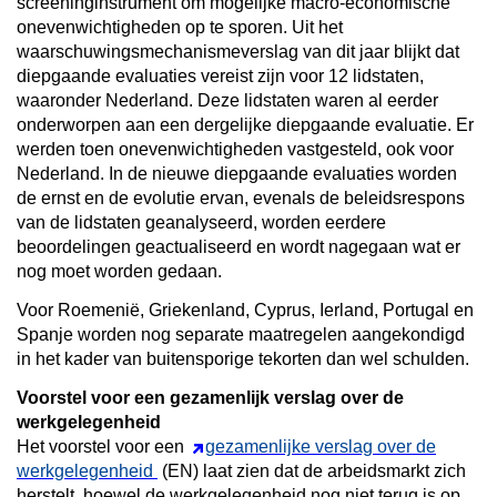
screeninginstrument om mogelijke macro-economische
onevenwichtigheden op te sporen. Uit het
waarschuwingsmechanismeverslag van dit jaar blijkt dat
diepgaande evaluaties vereist zijn voor 12 lidstaten,
waaronder Nederland. Deze lidstaten waren al eerder
onderworpen aan een dergelijke diepgaande evaluatie. Er
werden toen onevenwichtigheden vastgesteld, ook voor
Nederland. In de nieuwe diepgaande evaluaties worden
de ernst en de evolutie ervan, evenals de beleidsrespons
van de lidstaten geanalyseerd, worden eerdere
beoordelingen geactualiseerd en wordt nagegaan wat er
nog moet worden gedaan.
Voor Roemenië, Griekenland, Cyprus, Ierland, Portugal en
Spanje worden nog separate maatregelen aangekondigd
in het kader van buitensporige tekorten dan wel schulden.
Voorstel voor een gezamenlijk verslag over de
werkgelegenheid
Het voorstel voor een
gezamenlijke verslag over de
werkgelegenheid
(EN) laat zien dat de arbeidsmarkt zich
herstelt, hoewel de werkgelegenheid nog niet terug is op