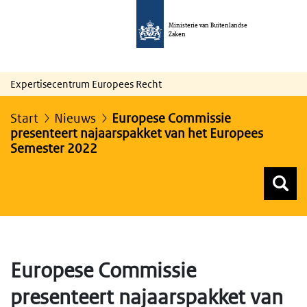
Ministerie van Buitenlandse
Zaken
Expertisecentrum Europees Recht
Start
Nieuws
Europese Commissie
presenteert najaarspakket van het Europees
Semester 2022
Z
Z
Top menu zoeken
Europese Commissie
presenteert najaarspakket van