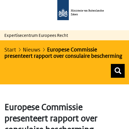
Ministerie van Buitenlandse
Zaken
Expertisecentrum Europees Recht
Start
Nieuws
Europese Commissie
presenteert rapport over consulaire bescherming
Z
Z
Top menu zoeken
Europese Commissie
presenteert rapport over