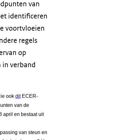
andpunten van
et identificeren
ie voortvloeien
ndere regels
ervan op
n in verband
zie ook
dit
ECER-
unten van de
 april en bestaat uit
oepassing van steun en