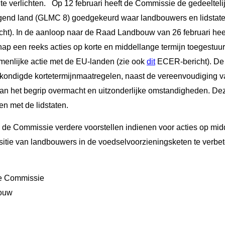
e verlichten.
Op 12 februari heeft de Commissie de gedeelteli
ggend land (GLMC 8) goedgekeurd waar landbouwers en lidstat
t). In de aanloop naar de Raad Landbouw van 26 februari hee
hap een reeks acties op korte en middellange termijn toegestuur
enlijke actie met de EU-landen (zie ook
dit
ECER-bericht). De
kondigde kortetermijnmaatregelen, naast de vereenvoudiging v
van het begrip overmacht en uitzonderlijke omstandigheden. De
en met de lidstaten.
 de Commissie verdere voorstellen indienen voor acties op mid
itie van landbouwers in de voedselvoorzieningsketen te verbet
e Commissie
bouw