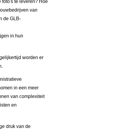
foto's te leveren? Hoe
dbouwbedrijven van
an de GLB-
jgen in hun
elijkertijd worden er
n.
nistratieve
nomen in een meer
nnen van complexiteit
isten en
ge druk van de