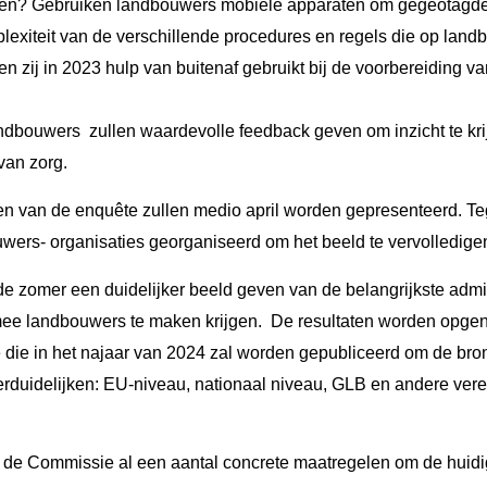
gen? Gebruiken landbouwers mobiele apparaten om gegeotagde 
lexiteit van de verschillende procedures en regels die op lan
n zij in 2023 hulp van buitenaf gebruikt bij de voorbereiding v
andbouwers
zullen waardevolle feedback geven om inzicht te kri
van zorg.
en van de enquête zullen medio april worden gepresenteerd. Teg
wers- organisaties georganiseerd om het beeld te vervolledige
e zomer een duidelijker beeld geven van de belangrijkste admi
e landbouwers te maken krijgen.
De resultaten worden opge
 die in het najaar van 2024 zal worden gepubliceerd om de bro
rduidelijken: EU-niveau, nationaal niveau, GLB en andere vere
de Commissie al een aantal concrete maatregelen om de huidi