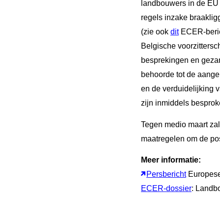
landbouwers in de EU t
regels inzake braakli
(zie ook
dit
ECER-berich
Belgische voorzittersc
besprekingen en gezam
behoorde tot de aange
en de verduidelijking 
zijn inmiddels besprok
Tegen medio maart zal
maatregelen om de pos
Meer informatie:
Persbericht
Europes
ECER-dossier
: Land