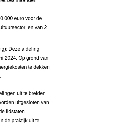
 met zes maanden
0 000 euro voor de
ltuursector; en van 2
ng): Deze afdeling
uni 2024
.
Op grond van
energiekosten te dekken
.
lingen uit te breiden
 worden uitgesloten van
de lidstaten
 de praktijk uit te