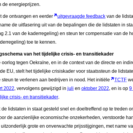
 de energieprijzen.
 de ontvangen en eerder
uitgevraagde feedback
van de lidsta
me de uitfasering uit van de bepalingen die de lidstaten in sta
g 2.1 van de kaderregeling) en steun ter compensatie van de h
aderregeling) toe te kennen.
sschema van het tijdelijke crisis- en transitiekader
 oorlog tegen Oekraïne, en in de context van de directe en indi
 EU, stelt het tijdelijke crisiskader voor staatssteun de lidstat
 steun te verlenen aan bedrijven in nood. Het initiële
TCTF
we
rt 2022
, vervolgens gewijzigd in
juli
en
oktober 2022
, en is op
9
lijke crisis- en transitiekader
.
de lidstaten in staat gesteld snel en doeltreffend op te treden 
door de aanzienlijke economische onzekerheden, verstoorde ha
uitzonderlijk grote en onverwachte prijsstijgingen, met name van 