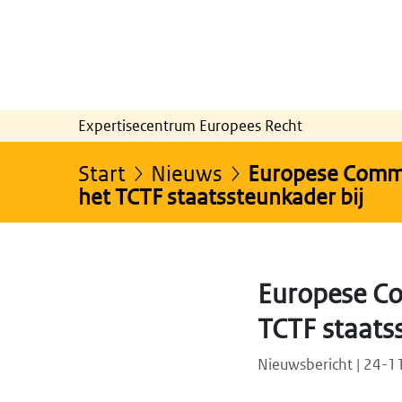
Expertisecentrum Europees Recht
Start
Nieuws
Europese Commiss
het TCTF staatssteunkader bij
Europese Com
TCTF staats
Nieuwsbericht | 24-