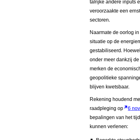
talrijke andere inputs
veroorzaakte een ernst
sectoren.
Naarmate de oorlog in 
situatie op de energiem
gestabiliseerd. Hoewel
onder meer dankzij de
merken de economisch
geopolitieke spanninge
blijven kwetsbaar.
Rekening houdend met d
raadpleging op
6 no
bepalingen van het tijd
kunnen verlenen: