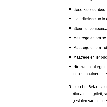
Beperkte steunbedra
Liquiditeitssteun i
Steun ter compensat
Maatregelen om de u
Maatregelen om indu
Maatregelen ter onde
Nieuwe maatregelen 
een klimaatneutrale
Russische, Belarussisc
territoriale integritei
uitgesloten van het t