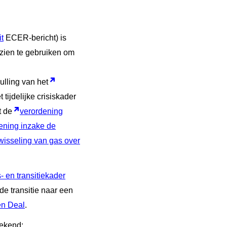
it
ECER-bericht) is
orzien te gebruiken om
ulling van het
t tijdelijke crisiskader
t de
verordening
ening inzake de
twisseling van gas over
is- en transitiekader
e transitie naar een
en Deal
.
gekend: