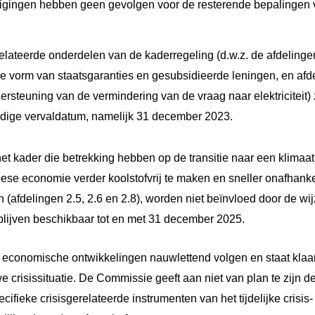
ingen hebben geen gevolgen voor de resterende bepalingen van 
elateerde onderdelen van de kaderregeling (d.w.z. de afdelinge
 de vorm van staatsgaranties en gesubsidieerde leningen, en afd
ersteuning van de vermindering van de vraag naar elektriciteit)
idige vervaldatum, namelijk 31 december 2023.
et kader die betrekking hebben op de transitie naar een klimaa
ese economie verder koolstofvrij te maken en sneller onafhanke
n (afdelingen 2.5, 2.6 en 2.8), worden niet beïnvloed door de wi
lijven beschikbaar tot en met 31 december 2025.
e economische ontwikkelingen nauwlettend volgen en staat klaa
e crisissituatie. De Commissie geeft aan niet van plan te zijn d
ifieke crisisgerelateerde instrumenten van het tijdelijke crisis- 