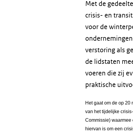
Met de gedeeltel
crisis- en trans
voor de winterp
ondernemingen 
verstoring als g
de lidstaten me
voeren die zij e
praktische uitv
Het gaat om de op 2
van het tijdelijke cris
Commissie) waarmee ee
hiervan is om een cri