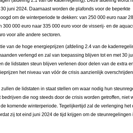
agen (afdeling 2.1 van de kaderregeling): Deze afdeling wordt
 30 juni 2024.
Daarnaast worden de plafonds voor de beperkte
oogd om de winterperiode te dekken: van 250 000 euro naar 28
 300 000 euro naar 335 000 euro voor de visserij- en de aquacu
uro voor alle andere sectoren.
ie van de hoge energieprijzen (afdeling 2.4 van de kaderregeli
aanden verlengd en zal van toepassing blijven tot en met 30 j
n de lidstaten steun blijven verlenen door delen van de extra 
eprijzen het niveau van vóór de crisis aanzienlijk overschrijden
zullen de lidstaten in staat stellen om waar nodig hun steunrege
t bedrijven die nog steeds door de crisis worden getroffen, niet
 de komende winterperiode. Tegelijkertijd zal de verlenging het 
at zij tot eind juni 2024 de tijd krijgen om de steunregelingen in