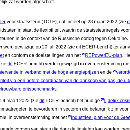
lijk zal worden afgeschaft.
der
voor staatssteun (TCTF), dat initieel op 23 maart 2022 (zie
d
lidstaten in staat de flexibiliteit waarin de staatssteunregels vo
teunen in de context van de Russische oorlog tegen Oekraïne.
der werd gewijzigd op 20 juli 2022 (zie
dit
ECER-bericht) ter aanv
et
en conform de doelstellingen van het
REPowerEU-plan
. He
(zie
dit
ECER-bericht) verder gewijzigd in overeenstemming me
terventie in verband met de hoge energieprijzen
en de
verord
riteit via een betere coördinatie van de aankoop van gas, de ui
etrouwbare prijsbenchmarks
.
 9 maart 2023 (zie
dit
ECER-bericht) het huidige
tijdelijk cris
atregelen te bevorderen in sectoren die belangrijk zijn voor d
mie, in overeenstemming met het
industrieel plan voor de Gre
lgende vormen van steun die door de lidstaten kan worden toe