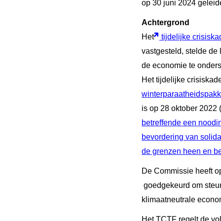
op 30 juni 2024 geleide
Achtergrond
Het
tijdelijke crisiska
vastgesteld, stelde de 
de economie te onders
Het tijdelijke crisiska
winterparaatheidspakk
is op 28 oktober 2022 
betreffende een noodin
bevordering van solida
de grenzen heen en b
De Commissie heeft op
goedgekeurd om steunma
klimaatneutrale econo
Het TCTF regelt de vo