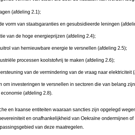
gen (afdeling 2.1);
n de vorm van staatsgaranties en gesubsidieerde leningen (afdel
ie van de hoge energieprijzen (afdeling 2.4);
itrol van hernieuwbare energie te versnellen (afdeling 2.5);
striële processen koolstofvrij te maken (afdeling 2.6);
rsteuning van de vermindering van de vraag naar elektriciteit (a
om investeringen te versnellen in sectoren die van belang zijn 
 economie (afdeling 2.8).
he en Iraanse entiteiten waaraan sancties zijn opgelegd wegen
t, soevereiniteit en onafhankelijkheid van Oekraïne ondermijnen of
oepassingsgebied van deze maatregelen.