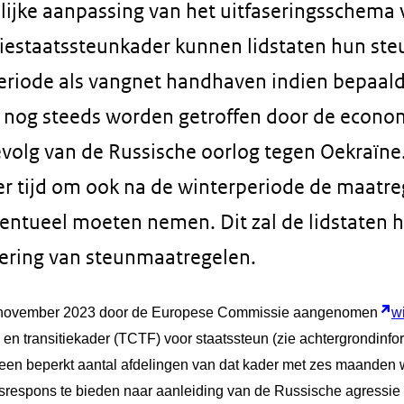
ijke aanpassing van het uitfaseringsschema v
itiestaatssteunkader kunnen lidstaten hun st
eriode als vangnet handhaven indien bepaal
nog steeds worden getroffen door de econo
evolg van de Russische oorlog tegen Oekraïne. 
er tijd om ook na de winterperiode de maatreg
ventueel moeten nemen. Dit zal de lidstaten h
oering van steunmaatregelen.
0 november 2023 door de Europese Commissie aangenomen
wi
is- en transitiekader (TCTF) voor staatssteun (zie achtergrondinf
n beperkt aantal afdelingen van dat kader met zes maanden 
sisrespons te bieden naar aanleiding van de Russische agressie