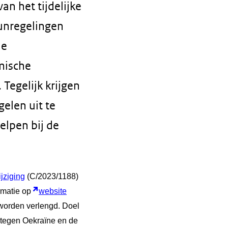
an het tijdelijke
eunregelingen
de
mische
Tegelijk krijgen
elen uit te
elpen bij de
jziging
(C/2023/1188)
ormatie op
website
worden verlengd. Doel
 tegen Oekraïne en de