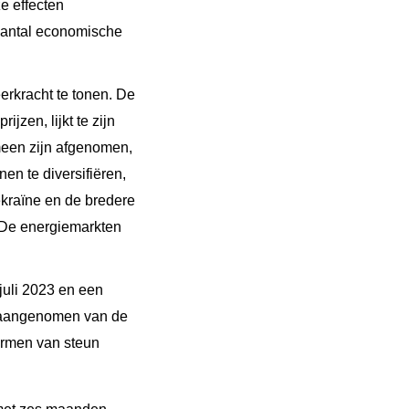
e effecten
 aantal economische
erkracht te tonen. De
jzen, lijkt te zijn
emeen zijn afgenomen,
n te diversifiëren,
kraïne en de bredere
. De energiemarkten
juli 2023 en een
n aangenomen van de
vormen van steun