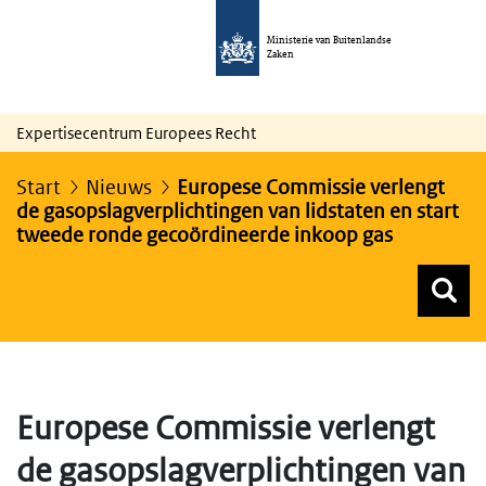
Ministerie van Buitenlandse
Zaken
Expertisecentrum Europees Recht
Start
Nieuws
Europese Commissie verlengt
de gasopslagverplichtingen van lidstaten en start
tweede ronde gecoördineerde inkoop gas
Z
Z
Top menu zoeken
Europese Commissie verlengt
de gasopslagverplichtingen van