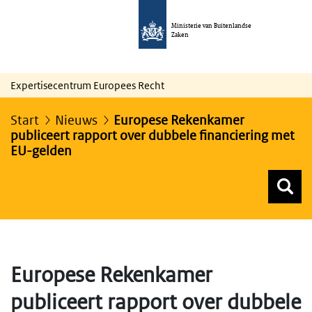
Ministerie van Buitenlandse
Zaken
Expertisecentrum Europees Recht
Start
Nieuws
Europese Rekenkamer
publiceert rapport over dubbele financiering met
EU-gelden
Z
Z
Top menu zoeken
Europese Rekenkamer
publiceert rapport over dubbele