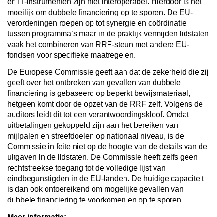
en IT-instrumenten zijn niet interoperabel. Hierdoor is het
moeilijk om dubbele financiering op te sporen. De EU-
verordeningen roepen op tot synergie en coördinatie
tussen programma’s maar in de praktijk vermijden lidstaten
vaak het combineren van RRF-steun met andere EU-
fondsen voor specifieke maatregelen.
De Europese Commissie geeft aan dat de zekerheid die zij
geeft over het ontbreken van gevallen van dubbele
financiering is gebaseerd op beperkt bewijsmateriaal,
hetgeen komt door de opzet van de RRF zelf. Volgens de
auditors leidt dit tot een verantwoordingskloof. Omdat
uitbetalingen gekoppeld zijn aan het bereiken van
mijlpalen en streefdoelen op nationaal niveau, is de
Commissie in feite niet op de hoogte van de details van de
uitgaven in de lidstaten. De Commissie heeft zelfs geen
rechtstreekse toegang tot de volledige lijst van
eindbegunstigden in de EU-landen. De huidige capaciteit
is dan ook ontoereikend om mogelijke gevallen van
dubbele financiering te voorkomen en op te sporen.
Meer informatie: