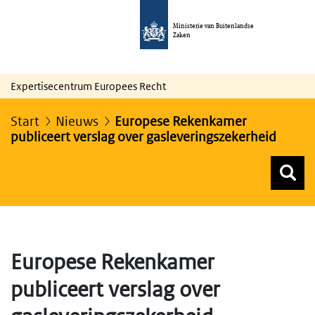
Ministerie van Buitenlandse
Zaken
Expertisecentrum Europees Recht
Start
Nieuws
Europese Rekenkamer
publiceert verslag over gasleveringszekerheid
Z
Z
Top menu zoeken
Europese Rekenkamer
publiceert verslag over