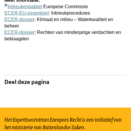
Meer informatie:
Inbreukenpakket
Europese Commissie
ECER-EU-essentieel
: Inbreukprocedures
ECER-dossier
: Klimaat en milieu – Waterkwaliteit en
beheer
ECER-dossier
: Rechten van minderjarige verdachten en
beklaagden
Deel deze pagina
Het Expertisecentrum Europees Recht is een initiatief van
het ministerie van Buitenlandse Zaken.