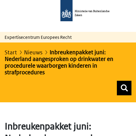
Ministerie van Buitenlandse
Zaken
Expertisecentrum Europees Recht
Start
Nieuws
Inbreukenpakket juni:
Nederland aangesproken op drinkwater en
procedurele waarborgen kinderen in
strafprocedures
Z
Z
Top menu zoeken
Inbreukenpakket juni: