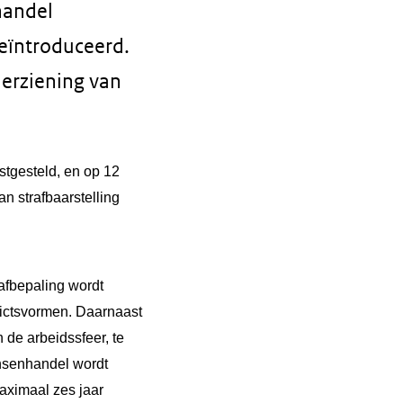
handel
geïntroduceerd.
herziening van
stgesteld, en op 12
n strafbaarstelling
afbepaling wordt
ictsvormen. Daarnaast
 de arbeidssfeer, te
ensenhandel wordt
maximaal zes jaar