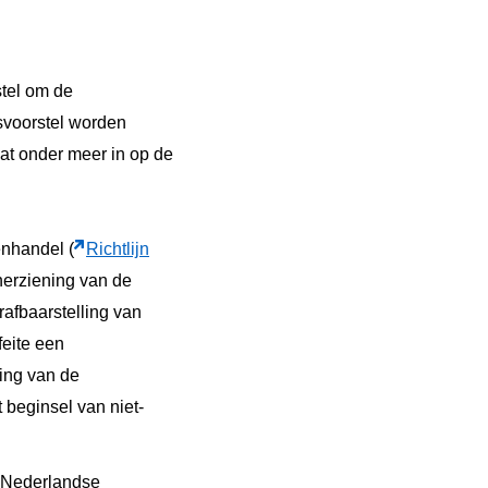
stel om de
svoorstel worden
at onder meer in op de
enhandel (
Richtlijn
herziening van de
rafbaarstelling van
feite een
ding van de
beginsel van niet-
et Nederlandse