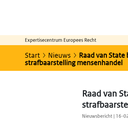
Expertisecentrum Europees Recht
Start
Nieuws
Raad van State 
strafbaarstelling mensenhandel
Raad van Sta
strafbaarst
Nieuwsbericht | 16-