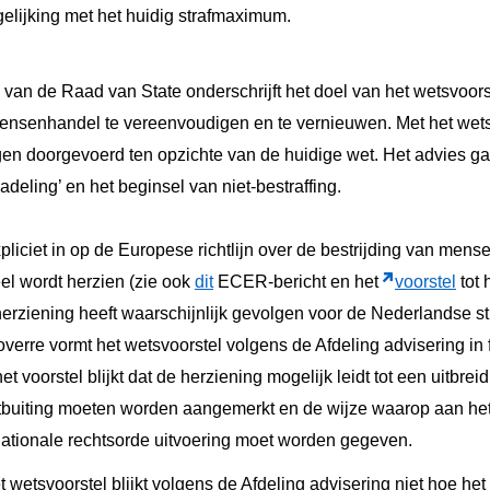
gelijking met het huidig strafmaximum.
 van de Raad van State onderschrijft het doel van het wetsvoor
 mensenhandel te vereenvoudigen en te vernieuwen. Met het wet
gen doorgevoerd ten opzichte van de huidige wet. Het advies ga
deling’ en het beginsel van niet-bestraffing.
pliciet in op de Europese richtlijn over de bestrijding van mens
el wordt herzien (zie ook
dit
ECER-bericht en het
voorstel
tot 
e herziening heeft waarschijnlijk gevolgen voor de Nederlandse st
overre vormt het wetsvoorstel volgens de Afdeling advisering in 
et voorstel blijkt dat de herziening mogelijk leidt tot een uitbrei
itbuiting moeten worden aangemerkt en de wijze waarop aan het 
nationale rechtsorde uitvoering moet worden gegeven.
het wetsvoorstel blijkt volgens de Afdeling advisering niet hoe h