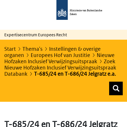
Ministerie van Buitenlandse
Zaken
Expertisecentrum Europees Recht
Start
Thema's
Instellingen & overige
organen
Europees Hof van Justitie
Nieuwe
Hofzaken Inclusief Verwijzingsuitspraak
Zoek
Nieuwe Hofzaken Inclusief Verwijzingsuitspraak
Databank
T-685/24 en T-686/24 Jelgratz e.a.
Z
Z
Top menu zoeken
T-685/24 en T-686/24 Jelgratz