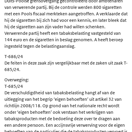
Duits-Poolse grensovergang gecontroleerd door ambtenaren
van verwerende partij. Bij de controle werden 800 sigaretten
met een Pools fiscaal merkteken aangetroffen. A verklaarde dat
hij de sigaretten bij zich had voor een kennis, en later bleek dat
hij de sigaretten aan zijn vader had willen schenken.
Verwerende partij heeft een tabaksbelasting vastgesteld van
144 euro en de sigaretten in beslag genomen. A heeft beroep
ingesteld tegen de belastingaanslag.
T-686/24
De feiten in deze zaak zijn vergelijkbaar met de zaken uit zaak T-
685/24.
Overweging:
T-685/24
De verschuldigdheid van tabaksbelasting hangt af van de
uitlegging van het begrip ‘eigen behoeften’ uit artikel 32 van
richtlijn 2008/118. Op grond van het nationale recht wordt
onder ‘eigen behoeften’ ook verstaan het verkrijgen van
tabaksproducten met de bedoeling deze over te dragen aan
een andere persoon. Een accijnsvrije verwerving voor de eigen
behoeften van de particulier die de tabaksproducten vervoert is