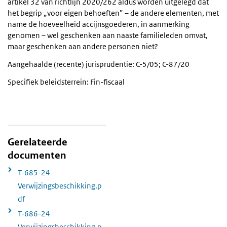
artikel 32 van richtlijn 2020/262 aldus worden uitgelegd dat
het begrip „voor eigen behoeften” – de andere elementen, met
name de hoeveelheid accijnsgoederen, in aanmerking
genomen – wel geschenken aan naaste familieleden omvat,
maar geschenken aan andere personen niet?
Aangehaalde (recente) jurisprudentie: C-5/05; C-87/20
Specifiek beleidsterrein: Fin-fiscaal
Gerelateerde
documenten
T-685-24
Verwijzingsbeschikking.p
df
T-686-24
Verwijzingsbeschikking.p