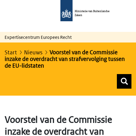
Ministerie van Buitenlandse
Zaken
Expertisecentrum Europees Recht
Start
Nieuws
Voorstel van de Commissie
inzake de overdracht van strafvervolging tussen
de EU-lidstaten
Z
Z
Top menu zoeken
Voorstel van de Commissie
inzake de overdracht van