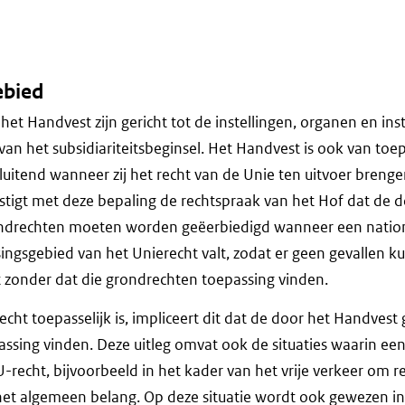
ebied
et Handvest zijn gericht tot de instellingen, organen en ins
an het subsidiariteitsbeginsel. Het Handvest is ook van toe
luitend wanneer zij het recht van de Unie ten uitvoer brengen 
tigt met deze bepaling de rechtspraak van het Hof dat de 
drechten moeten worden geëerbiedigd wanneer een nation
ingsgebied van het Unierecht valt, zodat er geen gevallen k
t zonder dat die grondrechten toepassing vinden.
cht toepasselijk is, impliceert dit dat de door het Handves
sing vinden. Deze uitleg omvat ook de situaties waarin een 
U-recht, bijvoorbeeld in het kader van het vrije verkeer om 
et algemeen belang. Op deze situatie wordt ook gewezen in d