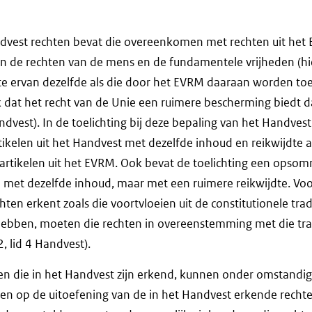
dvest rechten bevat die overeenkomen met rechten uit het 
n de rechten van de mens en de fundamentele vrijheden (hi
te ervan dezelfde als die door het EVRM daaraan worden toe
k dat het recht van de Unie een ruimere bescherming biedt
Handvest). In de toelichting bij deze bepaling van het Handvest
kelen uit het Handvest met dezelfde inhoud en reikwijdte 
rtikelen uit het EVRM. Ook bevat de toelichting een opso
 met dezelfde inhoud, maar met een ruimere reikwijdte. Voo
en erkent zoals die voortvloeien uit de constitutionele tradi
hebben, moeten die rechten in overeenstemming met die tra
2, lid 4 Handvest).
den die in het Handvest zijn erkend, kunnen onder omstand
en op de uitoefening van de in het Handvest erkende rechte