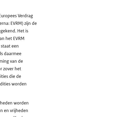
Europees Verdrag
erna: EVRM) zijn de
gekend. Het is
 dan het EVRM
 staat een
als daarmee
mming van de
r zover het
ties die de
dities worden
igheden worden
n en vrijheden