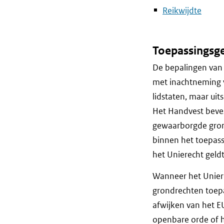
Reikwijdte
Toepassingsg
De bepalingen van h
met inachtneming v
lidstaten, maar uits
Het Handvest beves
gewaarborgde gron
binnen het toepass
het Unierecht geld
Wanneer het Uniere
grondrechten toepas
afwijken van het E
openbare orde of h