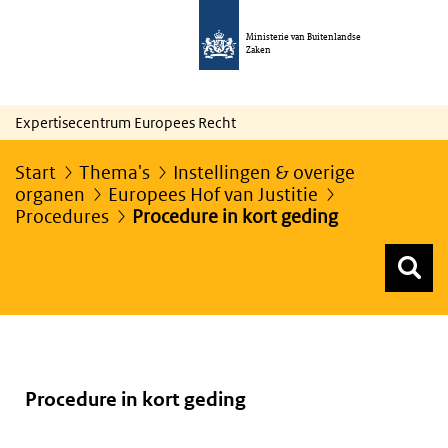
Ministerie van Buitenlandse
Zaken
Expertisecentrum Europees Recht
Start
Thema's
Instellingen & overige
organen
Europees Hof van Justitie
Procedures
Procedure in kort geding
Z
Z
Top menu zoeken
Procedure in kort geding