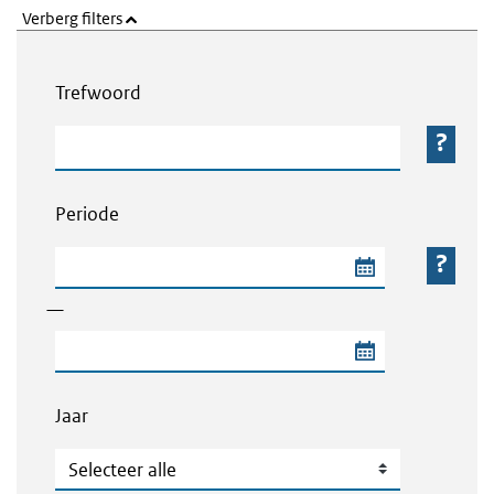
Verberg filters
Webcontent zoeken
Trefwoord
Trefwoord
Periode
Begindatum van de periode
—
Einddatum van de periode
Jaar
Jaar