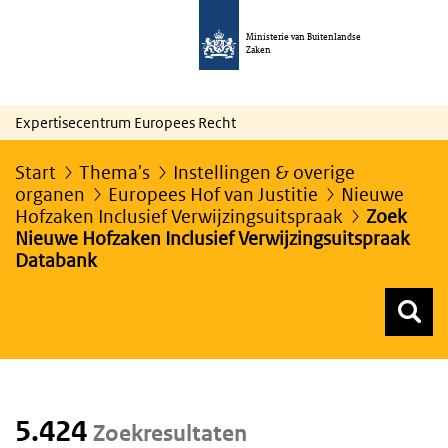
Ministerie van Buitenlandse
Zaken
Expertisecentrum Europees Recht
Start
Thema's
Instellingen & overige
organen
Europees Hof van Justitie
Nieuwe
Hofzaken Inclusief Verwijzingsuitspraak
Zoek
Nieuwe Hofzaken Inclusief Verwijzingsuitspraak
Databank
Z
Z
Top menu zoeken
5.424
Zoekresultaten