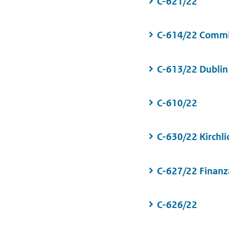
C-621/22
C-614/22 Commiss
C-613/22 Dublin
C-610/22
C-630/22 Kirchl
C-627/22 Finan
C-626/22