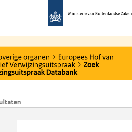
Ministerie van Buitenlandse Zake
 overige organen
Europees Hof van
ef Verwijzingsuitspraak
Zoek
jzingsuitspraak Databank
ultaten
oeken
Trefwoord