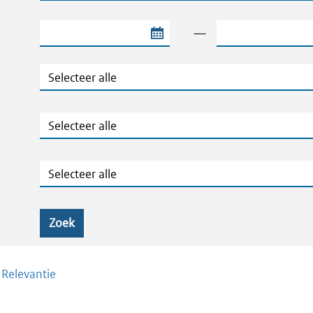
Begindatum van de periode
Einddatum van de
—
Jaar
Ministeries
Zaaknummers
Zoek
/
Relevantie