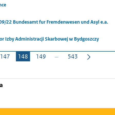
nce
09/22 Bundesamt fur Fremdenwesen und Asyl e.a.
or Izby Administracji Skarbowej w Bydgoszczy
147
148
149
543
Pagina
Pagina
Pagina
Pagina
na