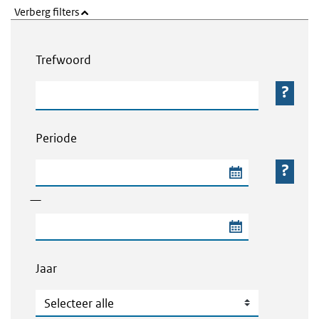
Verberg filters
Webcontent zoeken
Trefwoord
Trefwoord
Periode
Begindatum van de periode
—
Einddatum van de periode
Jaar
Jaar