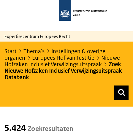
Ministerie van Buitenlandse
Zaken
Expertisecentrum Europees Recht
Start
Thema's
Instellingen & overige
organen
Europees Hof van Justitie
Nieuwe
Hofzaken Inclusief Verwijzingsuitspraak
Zoek
Nieuwe Hofzaken Inclusief Verwijzingsuitspraak
Databank
Z
Z
Top menu zoeken
5.424
Zoekresultaten