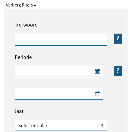
Verberg filters
Webcontent zoeken
Trefwoord
Trefwoord
Periode
Begindatum van de periode
—
Einddatum van de periode
Jaar
Jaar