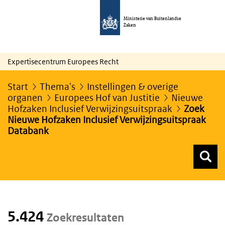
Ministerie van Buitenlandse
Zaken
Expertisecentrum Europees Recht
Start
Thema's
Instellingen & overige
organen
Europees Hof van Justitie
Nieuwe
Hofzaken Inclusief Verwijzingsuitspraak
Zoek
Nieuwe Hofzaken Inclusief Verwijzingsuitspraak
Databank
Z
Z
Top menu zoeken
5.424
Zoekresultaten