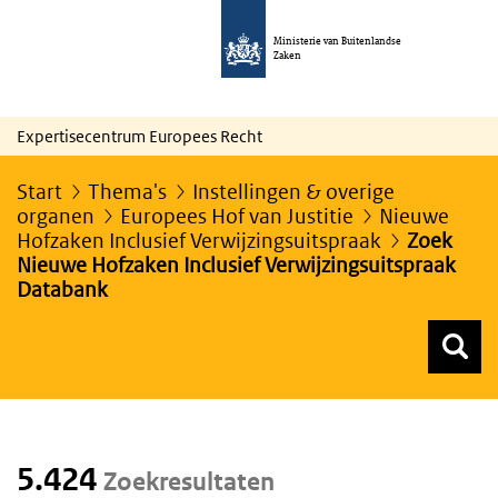
Ministerie van Buitenlandse
Zaken
Expertisecentrum Europees Recht
Start
Thema's
Instellingen & overige
organen
Europees Hof van Justitie
Nieuwe
Hofzaken Inclusief Verwijzingsuitspraak
Zoek
Nieuwe Hofzaken Inclusief Verwijzingsuitspraak
Databank
Z
Z
Top menu zoeken
5.424
Zoekresultaten