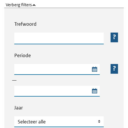
Verberg filters
Webcontent zoeken
Trefwoord
Trefwoord
Periode
Begindatum van de periode
—
Einddatum van de periode
Jaar
Jaar