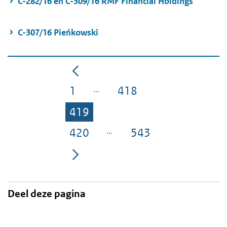
C-282/16 en C-309/16 RMF Financial Holdings
C-307/16 Pieńkowski
1
418
Pagina
Pagina
419
Pagina
420
543
Pagina
Pagina
Deel deze pagina