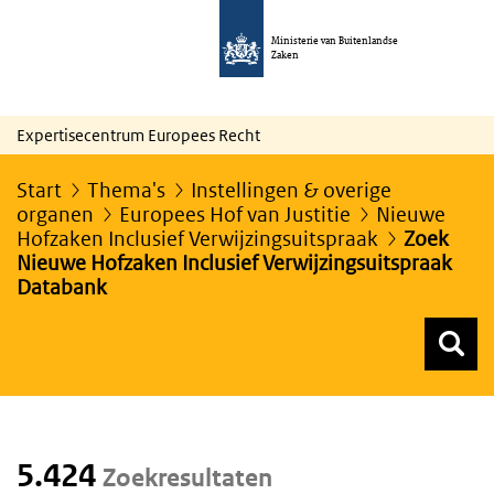
Ministerie van Buitenlandse
Zaken
Expertisecentrum Europees Recht
Start
Thema's
Instellingen & overige
organen
Europees Hof van Justitie
Nieuwe
Hofzaken Inclusief Verwijzingsuitspraak
Zoek
Nieuwe Hofzaken Inclusief Verwijzingsuitspraak
Databank
Z
Z
Top menu zoeken
5.424
Zoekresultaten