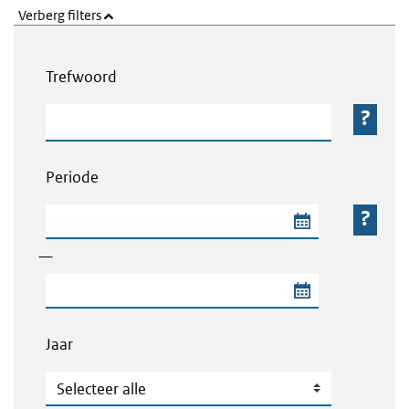
Verberg filters
Webcontent zoeken
Trefwoord
Trefwoord
Periode
Begindatum van de periode
—
Einddatum van de periode
Jaar
Jaar