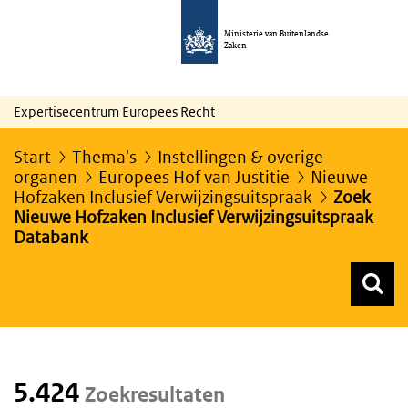
Ministerie van Buitenlandse
Zaken
Expertisecentrum Europees Recht
Start
Thema's
Instellingen & overige
organen
Europees Hof van Justitie
Nieuwe
Hofzaken Inclusief Verwijzingsuitspraak
Zoek
Nieuwe Hofzaken Inclusief Verwijzingsuitspraak
Databank
Z
Z
Top menu zoeken
5.424
Zoekresultaten