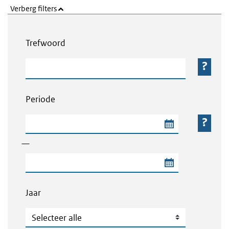
Verberg filters
Webcontent zoeken
Trefwoord
Trefwoord
Periode
Begindatum van de periode
—
Einddatum van de periode
Jaar
Jaar