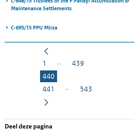
C-646/15 Trustees of the P Panayi Accumulation &
Maintenance Settlements
C-695/15 PPU Mirza
1
439
Pagina
Pagina
440
Pagina
441
543
Pagina
Pagina
Deel deze pagina