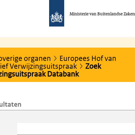
Ministerie van Buitenlandse Zake
 overige organen
Europees Hof van
ef Verwijzingsuitspraak
Zoek
jzingsuitspraak Databank
ultaten
oeken
Trefwoord