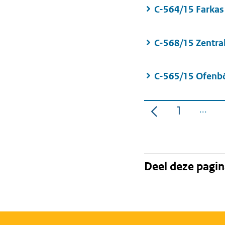
C-564/15 Farkas
C-568/15 Zentra
C-565/15 Ofenb
1
Pagina
Deel deze pagi