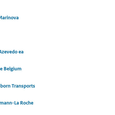
Marinova
 Azevedo ea
e Belgium
born Transports
fmann-La Roche