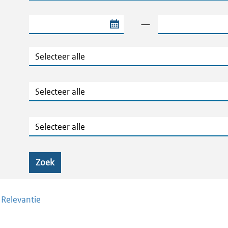
Begindatum van de periode
Einddatum van de
—
Jaar
Ministeries
Zaaknummers
Zoek
/
Relevantie