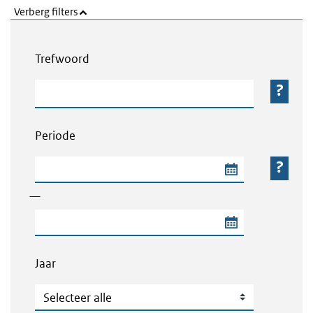
Verberg filters
Webcontent zoeken
Trefwoord
Trefwoord
Periode
Begindatum van de periode
—
Einddatum van de periode
Jaar
Jaar