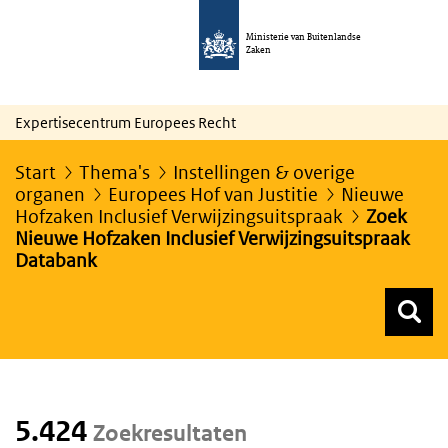
Ministerie van Buitenlandse
Zaken
Expertisecentrum Europees Recht
Start
Thema's
Instellingen & overige
organen
Europees Hof van Justitie
Nieuwe
Hofzaken Inclusief Verwijzingsuitspraak
Zoek
Nieuwe Hofzaken Inclusief Verwijzingsuitspraak
Databank
Z
Z
Top menu zoeken
5.424
Zoekresultaten