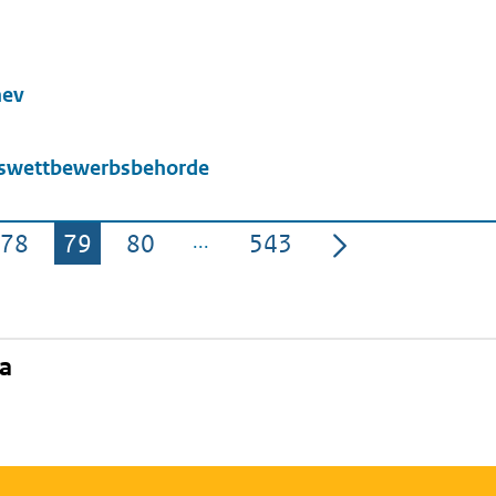
l
hev
swettbewerbsbehorde
78
79
80
543
Pagina
Pagina
Pagina
Pagina
na