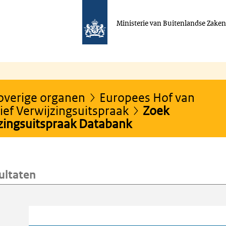
Ministerie van Buitenlandse Zake
 overige organen
Europees Hof van
ef Verwijzingsuitspraak
Zoek
jzingsuitspraak Databank
ultaten
oeken
Trefwoord