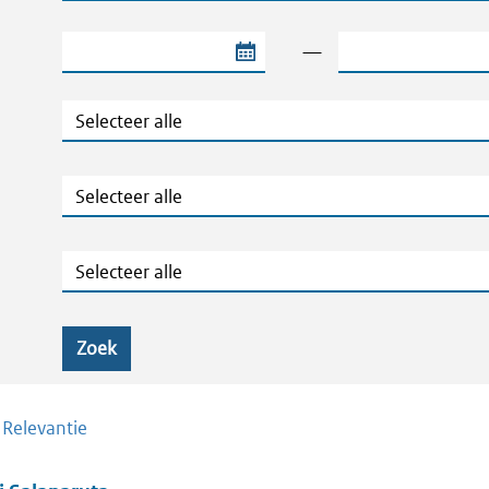
Begindatum van de periode
Einddatum van de
—
Jaar
Ministeries
Zaaknummers
Zoek
/
Relevantie