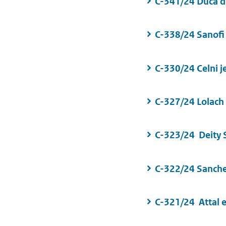
C-341/24 Duca d
C-338/24 Sanofi
C-330/24 Celni j
C-327/24 Lolach
C-323/24 Deity 
C-322/24 Sanche
C-321/24 Attal e