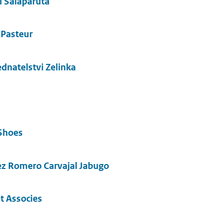
i Salaparuta
 Pasteur
ednatelstvi Zelinka
Shoes
z Romero Carvajal Jabugo
t Associes