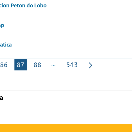
cion Peton do Lobo
amp
atica
86
87
88
543
Pagina
Pagina
Pagina
Pagina
na