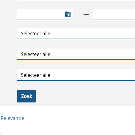
Begindatum van de periode
Einddatum van de
—
Jaar
Ministeries
Zaaknummers
Zoek
/
Relevantie