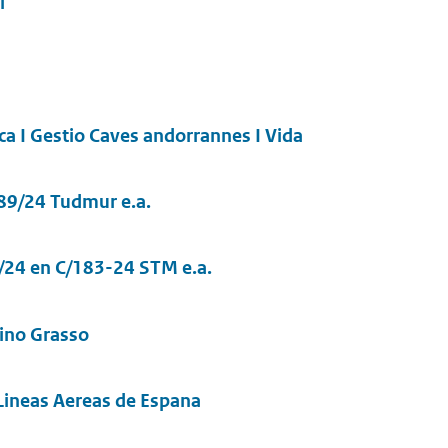
ai
ca I Gestio Caves andorrannes I Vida
89/24 Tudmur e.a.
/24 en C/183-24 STM e.a.
lino Grasso
 Lineas Aereas de Espana