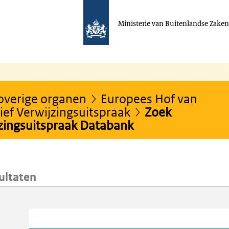
Ministerie van Buitenlandse Zake
 overige organen
Europees Hof van
ef Verwijzingsuitspraak
Zoek
jzingsuitspraak Databank
ultaten
oeken
Trefwoord