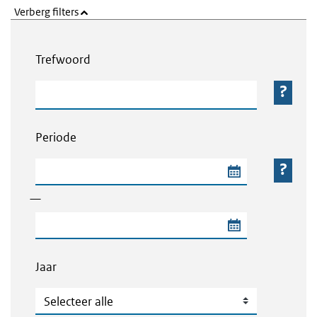
Verberg filters
Webcontent zoeken
Trefwoord
Trefwoord
Periode
Begindatum van de periode
—
Einddatum van de periode
Jaar
Jaar