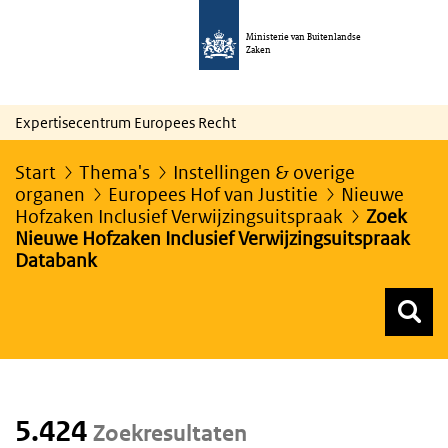
Ministerie van Buitenlandse
Zaken
Expertisecentrum Europees Recht
Start
Thema's
Instellingen & overige
organen
Europees Hof van Justitie
Nieuwe
Hofzaken Inclusief Verwijzingsuitspraak
Zoek
Nieuwe Hofzaken Inclusief Verwijzingsuitspraak
Databank
Z
Z
Top menu zoeken
5.424
Zoekresultaten