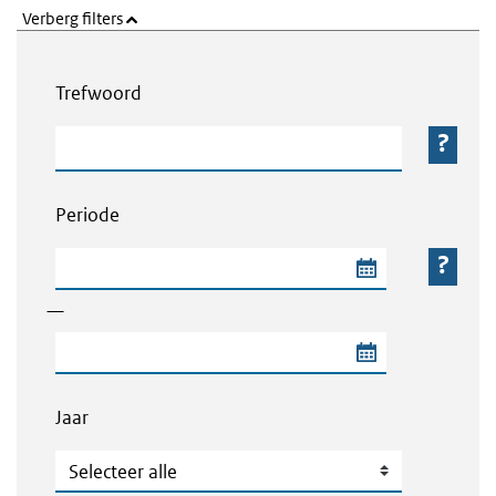
Verberg filters
Webcontent zoeken
Trefwoord
Trefwoord
Periode
Begindatum van de periode
—
Einddatum van de periode
Jaar
Jaar