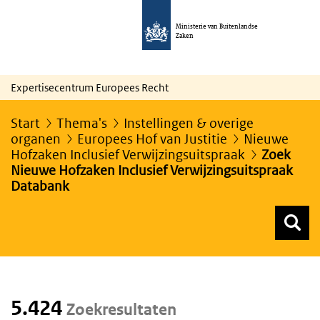
Ministerie van Buitenlandse
Zaken
Expertisecentrum Europees Recht
Start
Thema's
Instellingen & overige
organen
Europees Hof van Justitie
Nieuwe
Hofzaken Inclusief Verwijzingsuitspraak
Zoek
Nieuwe Hofzaken Inclusief Verwijzingsuitspraak
Databank
Z
Z
Top menu zoeken
5.424
Zoekresultaten