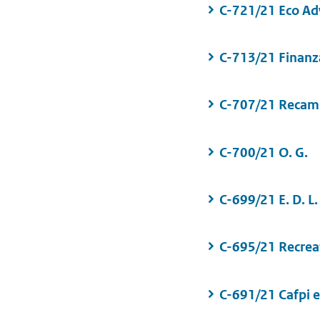
C-721/21 Eco Ad
C-713/21 Finan
C-707/21 Recam
C-700/21 O. G.
C-699/21 E. D. L
C-695/21 Recreat
C-691/21 Cafpi 