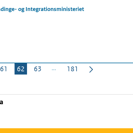
dinge- og Integrationsministeriet
61
62
63
181
Pagina
Pagina
Pagina
Pagina
na