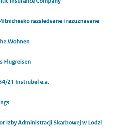
ltic Insurance Company
Mitnichesko razsledvane i razuznavane
che Wohnen
s Flugreisen
4/21 Instrubel e.a.
ings
r Izby Administracji Skarbowej w Lodzi