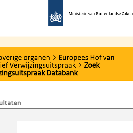
Ministerie van Buitenlandse Zake
 overige organen
Europees Hof van
ef Verwijzingsuitspraak
Zoek
jzingsuitspraak Databank
ultaten
oeken
Trefwoord