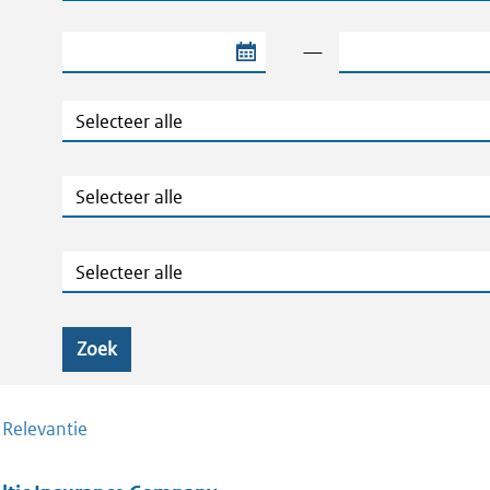
Begindatum van de periode
Einddatum van de
—
Jaar
Ministeries
Zaaknummers
Zoek
/
Relevantie