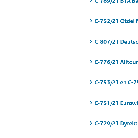
C-769/21 BTA Ba
C-752/21 Otdel 
C-807/21 Deuts
C-776/21 Alltour
C-753/21 en C-75
C-751/21 Eurow
C-729/21 Dyrekto