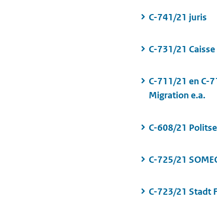
C-741/21 juris
C-731/21 Caisse
C-711/21 en C-712
Migration e.a.
C-608/21 Polits
C-725/21 SOM
C-723/21 Stadt 