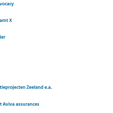
vocacy
zamt X
ier
.
ieprojecten Zeeland e.a.
et Aviva assurances