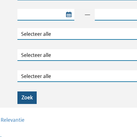
Begindatum van de periode
Einddatum van de
—
Jaar
Ministeries
Zaaknummers
Zoek
/
Relevantie