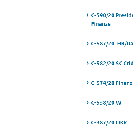
C-590/20 Presiden
Finanze
C-587/20 HK/Da
C-582/20 SC Cri
C-574/20 Finan
C-538/20 W
C-387/20 OKR