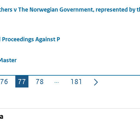
thers v The Norwegian Government, represented by 
l Proceedings Against P
 Master
76
77
78
181
Pagina
Pagina
Pagina
Pagina
na