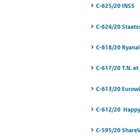
C-625/20 INSS
C-624/20 Staatsse
C-618/20 Ryana
C-617/20 T.N. et
C-613/20 Eurow
C-612/20 Happy
C-595/20 Share