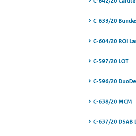
C-642/20 Carute
C-633/20 Bunde
C-604/20 ROI L
C-597/20 LOT
C-596/20 DuoD
C-638/20 MCM
C-637/20 DSAB D