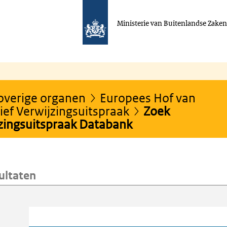
Ministerie van Buitenlandse Zake
 overige organen
Europees Hof van
ef Verwijzingsuitspraak
Zoek
jzingsuitspraak Databank
ultaten
oeken
Trefwoord