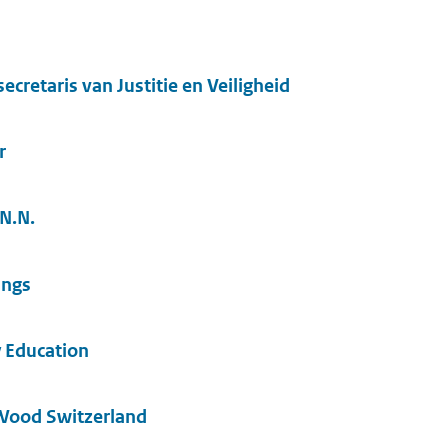
cretaris van Justitie en Veiligheid
ir
 N.N.
ings
 Education
Wood Switzerland