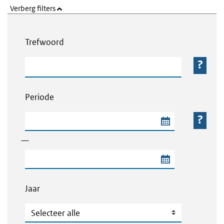
Verberg filters
Webcontent zoeken
Trefwoord
Trefwoord
Periode
Begindatum van de periode
—
Einddatum van de periode
Jaar
Jaar