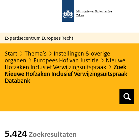
Ministerie van Buitenlandse
Zaken
Expertisecentrum Europees Recht
Start
Thema's
Instellingen & overige
organen
Europees Hof van Justitie
Nieuwe
Hofzaken Inclusief Verwijzingsuitspraak
Zoek
Nieuwe Hofzaken Inclusief Verwijzingsuitspraak
Databank
Z
Z
Top menu zoeken
5.424
Zoekresultaten