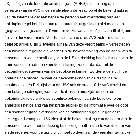
23, lid 14, van de federale antidopingwet (ADBG) met het oog op de
vereisten van de AVG in de eerste plaats de vraag op of de bekendmaking
van de informatie dat een bepaalde persoon een overtreding van een
antidopingregel heeft begaan (en daarom is uitgesloten) niet reeds een
„gegeven over gezondheid” vormt in de zin van artikel 9 juncto artikel 4, punt
15, van die verordening. Voorts rijst de vraag of de AVG zich – met name
gelet op artikel 6, lid 3, tweede alinea, van deze verordening – verzet tegen
een nationale regeling die voorziet in de bekendmaking van de naam van de
personen op wie de beslissing van de USK betrekking heeft, alsmede van de
duur van en de redenen voor de uitsluiting, zonder dat daaruit de
gezondheidsgegevens van de betrokkene kunnen worden afgeleid. In de
onderhavige procedure over de bekendmaking van de disciplinaire
maatregel tegen E.N. rijst voor de USK ook de vraag of de AVG vereist dat
een belangenafweging wordt verricht tussen enerzijds de door de
bekendmaking geraakte persoonlijke belangen van de betrokkene en
anderzijds het belang van het brede publiek bij de informatie over de door
een sporter begane overtreding van de antidopingregels. Tegen deze
achtergrond vraagt de USK zich af of de bekendmaking van de naam van de
personen op wie haar beslissing betrekking heeft, alsmede van de duur van
en de redenen voor de uitsluiting, moet voldoen aan de vereisten van artikel