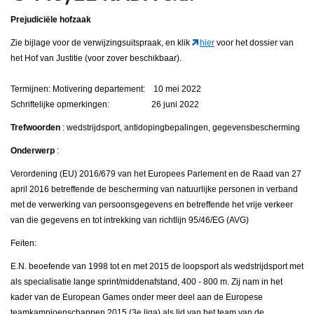
Prejudiciële hofzaak
Zie bijlage voor de verwijzingsuitspraak, en klik
hier
voor het dossier van
het Hof van Justitie (voor zover beschikbaar).
Termijnen: Motivering departement: 10 mei 2022
Schriftelijke opmerkingen: 26 juni 2022
Trefwoorden
: wedstrijdsport, antidopingbepalingen, gegevensbescherming
Onderwerp
:
Verordening (EU) 2016/679 van het Europees Parlement en de Raad van 27
april 2016 betreffende de bescherming van natuurlijke personen in verband
met de verwerking van persoonsgegevens en betreffende het vrije verkeer
van die gegevens en tot intrekking van richtlijn 95/46/EG (AVG)
Feiten:
E.N. beoefende van 1998 tot en met 2015 de loopsport als wedstrijdsport met
als specialisatie lange sprint/middenafstand, 400 - 800 m. Zij nam in het
kader van de European Games onder meer deel aan de Europese
teamkampioenschappen 2015 (3e liga) als lid van het team van de