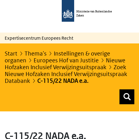
Ministerie van Buitenlandse
Zaken
Expertisecentrum Europees Recht
Start
Thema's
Instellingen & overige
organen
Europees Hof van Justitie
Nieuwe
Hofzaken Inclusief Verwijzingsuitspraak
Zoek
Nieuwe Hofzaken Inclusief Verwijzingsuitspraak
Databank
C-115/22 NADA e.a.
Z
Z
Top menu zoeken
C-115/22 NADA e.a.