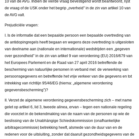
10 van de AVG. Indien de vierde vraag bevestigend wordt beantwoord, rijst
de vraag of de USK onder het begrip „overheid” in de zin van artikel 10 van
de AVG valt.
Prejudiciële vragen:
I. Is de informatie dat een bepaalde persoon een bepaalde overtreding van
de antidopingregels heeft begaan en wegens deze overtreding is uitgesloten
van deelname aan (nationale en internationale) wedstrijden een „gegeven
over gezondheid” in de zin van artikel 9 van verordening (EU) 2016/679 van
het Europees Parlement en de Raad van 27 april 2016 betreffende de
bescherming van natuurlijke personen in verband met de verwerking van
persoonsgegevens en betreffende het vrije verkeer van die gegevens en tot
intrekking van richtlijn 95/46/EG (hierna: „algemene verordening
gegevensbescherming”)?
II. Verzet de algemene verordening gegevensbescherming zich – met name
gelet op artikel 6, lid 3, tweede alinea, ervan – tegen een nationale regeling
die voorziet in de bekendmaking van de naam van de personen op wie de
beslissing van de Unabhängige Schiedskommission (onafhankelijke
arbitragecommissie) betrekking heeft, alsmede van de duur van en de
redenen voor de uitsluiting, zonder dat daaruit gezondheidsgegevens van de