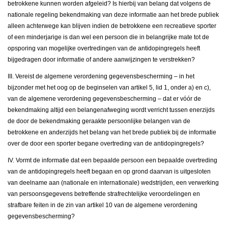
betrokkene kunnen worden afgeleid? Is hierbij van belang dat volgens de
nationale regeling bekendmaking van deze informatie aan het brede publiek
alleen achterwege kan blijven indien de betrokkene een recreatieve sporter
of een minderjarige is dan wel een persoon die in belangrijke mate tot de
opsporing van mogelijke overtredingen van de antidopingregels heeft
bijgedragen door informatie of andere aanwijzingen te verstrekken?
III. Vereist de algemene verordening gegevensbescherming – in het
bijzonder met het oog op de beginselen van artikel 5, lid 1, onder a) en c),
van de algemene verordening gegevensbescherming – dat er vóór de
bekendmaking altijd een belangenafweging wordt verricht tussen enerzijds
de door de bekendmaking geraakte persoonlijke belangen van de
betrokkene en anderzijds het belang van het brede publiek bij de informatie
over de door een sporter begane overtreding van de antidopingregels?
IV. Vormt de informatie dat een bepaalde persoon een bepaalde overtreding
van de antidopingregels heeft begaan en op grond daarvan is uitgesloten
van deelname aan (nationale en internationale) wedstrijden, een verwerking
van persoonsgegevens betreffende strafrechtelijke veroordelingen en
strafbare feiten in de zin van artikel 10 van de algemene verordening
gegevensbescherming?