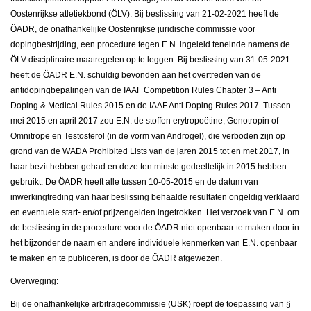
Oostenrijkse atletiekbond (ÖLV). Bij beslissing van 21-02-2021 heeft de
ÖADR, de onafhankelijke Oostenrijkse juridische commissie voor
dopingbestrijding, een procedure tegen E.N. ingeleid teneinde namens de
ÖLV disciplinaire maatregelen op te leggen. Bij beslissing van 31-05-2021
heeft de ÖADR E.N. schuldig bevonden aan het overtreden van de
antidopingbepalingen van de IAAF Competition Rules Chapter 3 – Anti
Doping & Medical Rules 2015 en de IAAF Anti Doping Rules 2017. Tussen
mei 2015 en april 2017 zou E.N. de stoffen erytropoëtine, Genotropin of
Omnitrope en Testosterol (in de vorm van Androgel), die verboden zijn op
grond van de WADA Prohibited Lists van de jaren 2015 tot en met 2017, in
haar bezit hebben gehad en deze ten minste gedeeltelijk in 2015 hebben
gebruikt. De ÖADR heeft alle tussen 10-05-2015 en de datum van
inwerkingtreding van haar beslissing behaalde resultaten ongeldig verklaard
en eventuele start- en/of prijzengelden ingetrokken. Het verzoek van E.N. om
de beslissing in de procedure voor de ÖADR niet openbaar te maken door in
het bijzonder de naam en andere individuele kenmerken van E.N. openbaar
te maken en te publiceren, is door de ÖADR afgewezen.
Overweging:
Bij de onafhankelijke arbitragecommissie (USK) roept de toepassing van §