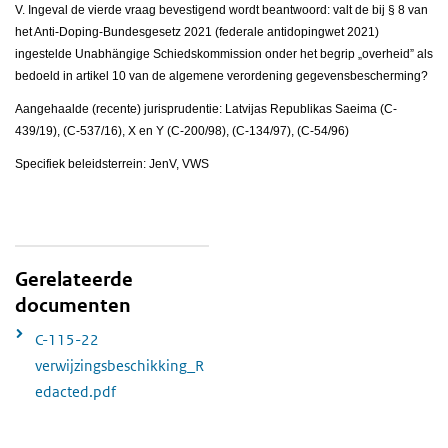
V. Ingeval de vierde vraag bevestigend wordt beantwoord: valt de bij § 8 van
het Anti-Doping-Bundesgesetz 2021 (federale antidopingwet 2021)
ingestelde Unabhängige Schiedskommission onder het begrip „overheid” als
bedoeld in artikel 10 van de algemene verordening gegevensbescherming?
Aangehaalde (recente) jurisprudentie: Latvijas Republikas Saeima (C-
439/19), (C-537/16), X en Y (C-200/98), (C-134/97), (C-54/96)
Specifiek beleidsterrein: JenV, VWS
Gerelateerde
documenten
C-115-22
verwijzingsbeschikking_R
edacted.pdf