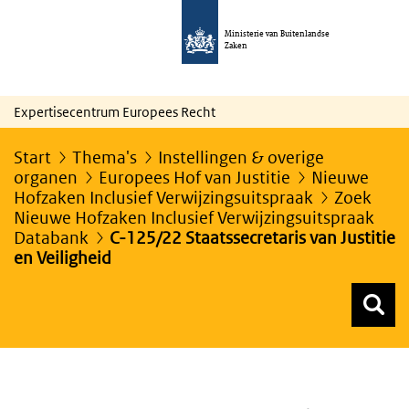
Ministerie van Buitenlandse
Zaken
Expertisecentrum Europees Recht
Start
Thema's
Instellingen & overige
organen
Europees Hof van Justitie
Nieuwe
Hofzaken Inclusief Verwijzingsuitspraak
Zoek
Nieuwe Hofzaken Inclusief Verwijzingsuitspraak
Databank
C-125/22 Staatssecretaris van Justitie
en Veiligheid
Z
Z
Top menu zoeken