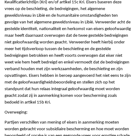
Kwalificatierichtlijn (Kri) en/of artikel 15c Kri. Eisers baseren deze
vrees op de beschieting, de bedreigingen, het algemene
geweldsniveau in Libië en de humanitaire omstandigheden ten
gevolge van het algemene geweldsniveau in Libië. Verweerder acht de
gestelde identiteit, nationaliteit en herkomst van eisers geloofwaardig
maar heeft daarnaast overwogen dat de twee gestelde bedreigingen
niet geloofwaardig worden geacht. Verweerder heeft hierbij onder
meer het tijdsverloop tussen de beschieting en de gestelde
bedreigingen betrokken en heeft voorts overwogen dat eiser niet
weet wie hem heeft bedreigd en enkel vermoedt dat de bedreigingen
verband houden met zijn werkzaamheden, de beschieting en zijn
opvattingen. Eisers hebben in beroep aangevoerd het niet eens te zijn
met de geloofwaardigheidsbeoordeling en stellen zich op het
standpunt dat hun relaas integraal geloofwaardig moet worden
geacht zodat zij in aanmerking komen voor bescherming zoals
bedoeld in artikel 15b Kri.
Overweging:
Partijen verschillen van mening of eisers in aanmerking moeten
worden gebracht voor subsidiaire bescherming en hoe moet worden
beoordeeld of sprake is van een gegronde vrees voor ernstige schade