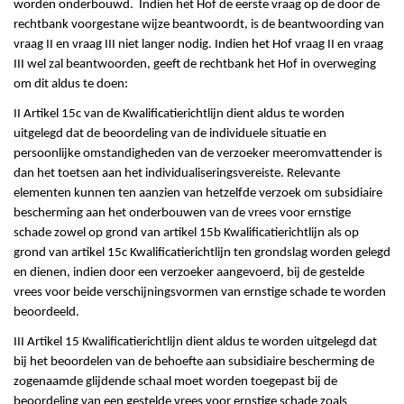
worden onderbouwd. Indien het Hof de eerste vraag op de door de
rechtbank voorgestane wijze beantwoordt, is de beantwoording van
vraag II en vraag III niet langer nodig. Indien het Hof vraag II en vraag
III wel zal beantwoorden, geeft de rechtbank het Hof in overweging
om dit aldus te doen:
II Artikel 15c van de Kwalificatierichtlijn dient aldus te worden
uitgelegd dat de beoordeling van de individuele situatie en
persoonlijke omstandigheden van de verzoeker meeromvattender is
dan het toetsen aan het individualiseringsvereiste. Relevante
elementen kunnen ten aanzien van hetzelfde verzoek om subsidiaire
bescherming aan het onderbouwen van de vrees voor ernstige
schade zowel op grond van artikel 15b Kwalificatierichtlijn als op
grond van artikel 15c Kwalificatierichtlijn ten grondslag worden gelegd
en dienen, indien door een verzoeker aangevoerd, bij de gestelde
vrees voor beide verschijningsvormen van ernstige schade te worden
beoordeeld.
III Artikel 15 Kwalificatierichtlijn dient aldus te worden uitgelegd dat
bij het beoordelen van de behoefte aan subsidiaire bescherming de
zogenaamde glijdende schaal moet worden toegepast bij de
beoordeling van een gestelde vrees voor ernstige schade zoals