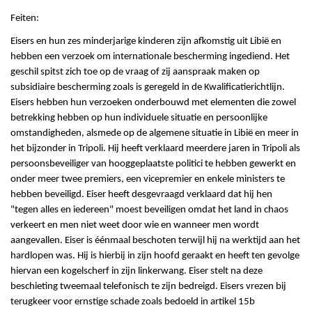
Feiten:
Eisers en hun zes minderjarige kinderen zijn afkomstig uit Libië en
hebben een verzoek om internationale bescherming ingediend. Het
geschil spitst zich toe op de vraag of zij aanspraak maken op
subsidiaire bescherming zoals is geregeld in de Kwalificatierichtlijn.
Eisers hebben hun verzoeken onderbouwd met elementen die zowel
betrekking hebben op hun individuele situatie en persoonlijke
omstandigheden, alsmede op de algemene situatie in Libië en meer in
het bijzonder in Tripoli. Hij heeft verklaard meerdere jaren in Tripoli als
persoonsbeveiliger van hooggeplaatste politici te hebben gewerkt en
onder meer twee premiers, een vicepremier en enkele ministers te
hebben beveiligd. Eiser heeft desgevraagd verklaard dat hij hen
"tegen alles en iedereen" moest beveiligen omdat het land in chaos
verkeert en men niet weet door wie en wanneer men wordt
aangevallen. Eiser is éénmaal beschoten terwijl hij na werktijd aan het
hardlopen was. Hij is hierbij in zijn hoofd geraakt en heeft ten gevolge
hiervan een kogelscherf in zijn linkerwang. Eiser stelt na deze
beschieting tweemaal telefonisch te zijn bedreigd. Eisers vrezen bij
terugkeer voor ernstige schade zoals bedoeld in artikel 15b