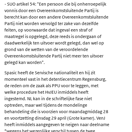
- SUO artikel 54: "Een persoon die bij onherroepelijk
vonnis door een Overeenkomstsluitende Partij is
berecht kan door een andere Overeenkomstsluitende
Partij niet worden vervolgd ter zake van dezelfde
feiten, op voorwaarde dat ingeval een straf of
maatregel is opgelegd, deze reeds is ondergaan of
daadwerkelijk ten uitvoer wordt gelegd, dan wel op
grond van de wetten van de veroordelende
Overeenkomstsluitende Partij niet meer ten uitvoer
gelegd kan worden".
Spasic heeft de Servische nationaliteit en hij zit
momenteel vast in het detentiecentrum Regensburg,
de reden om de zaak als PPU voor te leggen, met
welke procedure het HvJEU inmiddels heeft
ingestemd. NL kan in de schriftelijke fase niet
optreden, maar wel tijdens de mondelinge
behandeling die is voorzien voor maandagmiddag 28
en voortzetting dinsdag 29 april (Grote kamer). VenJ
heeft inmiddels aangegeven te neigen naar deelname
“wegens het wezenlijke verschil tussen de twee