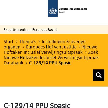
Ministerie van Buitenlandse
Zaken
Expertisecentrum Europees Recht
Start
Thema's
Instellingen & overige
organen
Europees Hof van Justitie
Nieuwe
Hofzaken Inclusief Verwijzingsuitspraak
Zoek
Nieuwe Hofzaken Inclusief Verwijzingsuitspraak
Databank
C-129/14 PPU Spasic
Z
Z
Top menu zoeken
C-129/14 PPU Spasic