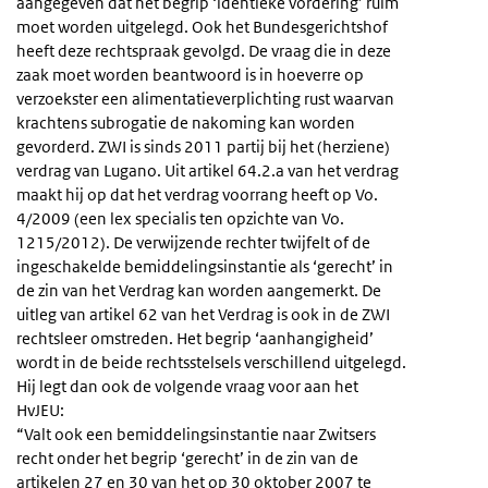
aangegeven dat het begrip ‘identieke vordering’ ruim
moet worden uitgelegd. Ook het Bundesgerichtshof
heeft deze rechtspraak gevolgd. De vraag die in deze
zaak moet worden beantwoord is in hoeverre op
verzoekster een alimentatieverplichting rust waarvan
krachtens subrogatie de nakoming kan worden
gevorderd. ZWI is sinds 2011 partij bij het (herziene)
verdrag van Lugano. Uit artikel 64.2.a van het verdrag
maakt hij op dat het verdrag voorrang heeft op Vo.
4/2009 (een lex specialis ten opzichte van Vo.
1215/2012). De verwijzende rechter twijfelt of de
ingeschakelde bemiddelingsinstantie als ‘gerecht’ in
de zin van het Verdrag kan worden aangemerkt. De
uitleg van artikel 62 van het Verdrag is ook in de ZWI
rechtsleer omstreden. Het begrip ‘aanhangigheid’
wordt in de beide rechtsstelsels verschillend uitgelegd.
Hij legt dan ook de volgende vraag voor aan het
HvJEU:
“Valt ook een bemiddelingsinstantie naar Zwitsers
recht onder het begrip ‘gerecht’ in de zin van de
artikelen 27 en 30 van het op 30 oktober 2007 te