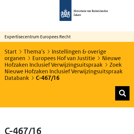
Ministerie van Buitenlandse
Zaken
Expertisecentrum Europees Recht
Start
Thema's
Instellingen & overige
organen
Europees Hof van Justitie
Nieuwe
Hofzaken Inclusief Verwijzingsuitspraak
Zoek
Nieuwe Hofzaken Inclusief Verwijzingsuitspraak
Databank
C-467/16
Z
Z
Top menu zoeken
C-467/16