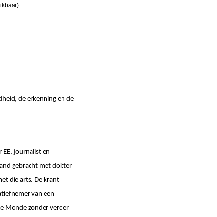
ikbaar).
dheid, de erkenning en de
 EE, journalist en
rband gebracht met dokter
et die arts. De krant
iatiefnemer van een
 Le Monde zonder verder