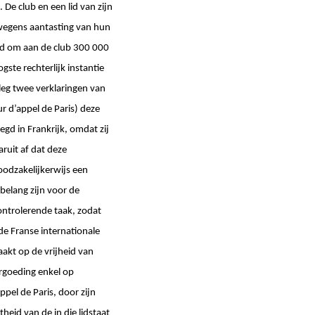
De club en een lid van zijn
wegens aantasting van hun
eld om aan de club 300 000
ste rechterlijk instantie
leg twee verklaringen van
r d’appel de Paris) deze
gd in Frankrijk, omdat zij
aruit af dat deze
oodzakelijkerwijs een
elang zijn voor de
ntrolerende taak, zodat
de Franse internationale
kt op de vrijheid van
ergoeding enkel op
pel de Paris, door zijn
heid van de in die lidstaat