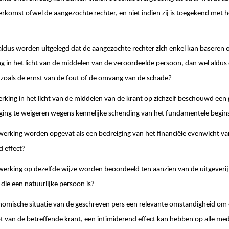
herkomst ofwel de aangezochte rechter, en niet indien zij is toegekend met 
ldus worden uitgelegd dat de aangezochte rechter zich enkel kan baseren 
g in het licht van de middelen van de veroordeelde persoon, dan wel aldus
zoals de ernst van de fout of de omvang van de schade?
rking in het licht van de middelen van de krant op zichzelf beschouwd een
ging te weigeren wegens kennelijke schending van het fundamentele begins
erking worden opgevat als een bedreiging van het financiële evenwicht van 
d effect?
erking op dezelfde wijze worden beoordeeld ten aanzien van de uitgeverij 
 die een natuurlijke persoon is?
omische situatie van de geschreven pers een relevante omstandigheid om 
lot van de betreffende krant, een intimiderend effect kan hebben op alle me