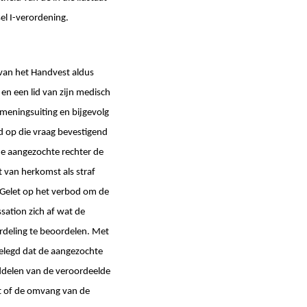
sel I-verordening.
1 van het Handvest aldus
en een lid van zijn medisch
 meningsuiting en bijgevolg
d op die vraag bevestigend
de aangezochte rechter de
t van herkomst als straf
. Gelet op het verbod om de
sation zich af wat de
rdeling te beoordelen. Met
elegd dat de aangezochte
iddelen van de veroordeelde
ut of de omvang van de