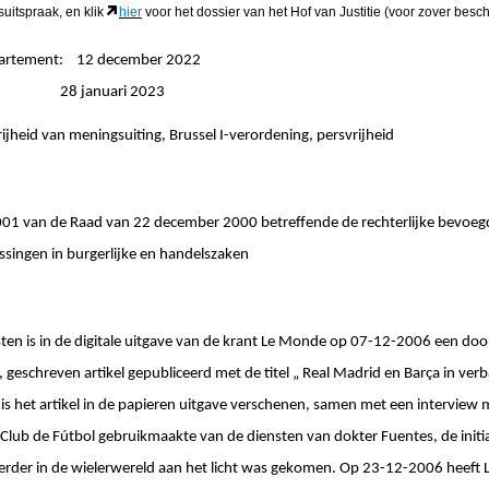
suitspraak, en klik
hier
voor het dossier van het Hof van Justitie (voor zover besch
epartement: 12 december 2022
ngen: 28 januari 2023
ijheid van meningsuiting, Brussel I-verordening, persvrijheid
001 van de Raad van 22 december 2000 betreffende de rechterlijke bevoeg
issingen in burgerlijke en handelszaken
ten is in de digitale uitgave van de krant Le Monde op 07-12-2006 een door
geschreven artikel gepubliceerd met de titel „ Real Madrid en Barça in ve
is het artikel in de papieren uitgave verschenen, samen met een interview m
Club de Fútbol gebruikmaakte van de diensten van dokter Fuentes, de init
rder in de wielerwereld aan het licht was gekomen. Op 23-12-2006 heeft