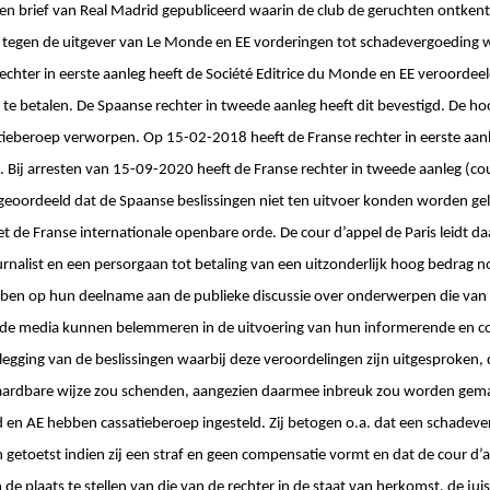
brief van Real Madrid gepubliceerd waarin de club de geruchten ontkent. 
tegen de uitgever van Le Monde en EE vorderingen tot schadevergoeding 
rechter in eerste aanleg heeft de Société Editrice du Monde en EE veroorde
e betalen. De Spaanse rechter in tweede aanleg heeft dit bevestigd. De hoog
tieberoep verworpen. Op 15-02-2018 heeft de Franse rechter in eerste aan
 Bij arresten van 15-09-2020 heeft de Franse rechter in tweede aanleg (cou
 geoordeeld dat de Spaanse beslissingen niet ten uitvoer konden worden gele
et de Franse internationale openbare orde. De cour d’appel de Paris leidt da
rnalist en een persorgaan tot betaling van een uitzonderlijk hoog bedrag n
ben op hun deelname aan de publieke discussie over onderwerpen die van b
 de media kunnen belemmeren in de uitvoering van hun informerende en co
legging van de beslissingen waarbij deze veroordelingen zijn uitgesproken, 
ardbare wijze zou schenden, aangezien daarmee inbreuk zou worden gemaa
 en AE hebben cassatieberoep ingesteld. Zij betogen o.a. dat een schadev
etoetst indien zij een straf en geen compensatie vormt en dat de cour d’ap
de plaats te stellen van die van de rechter in de staat van herkomst, de juist