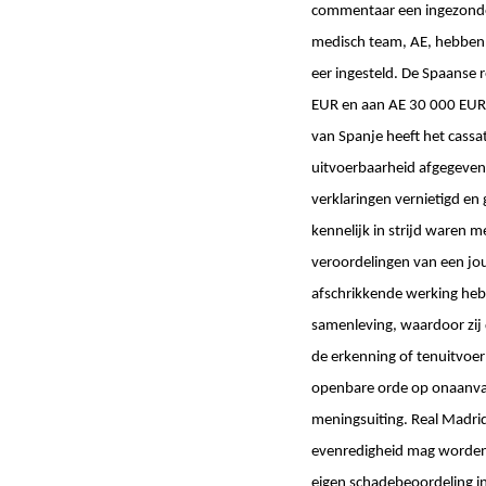
commentaar een ingezonden 
medisch team, AE, hebben 
eer ingesteld. De Spaanse 
EUR en aan AE 30 000 EUR t
van Spanje heeft het cassa
uitvoerbaarheid afgegeven.
verklaringen vernietigd en
kennelijk in strijd waren m
veroordelingen van een jou
afschrikkende werking heb
samenleving, waardoor zij
de erkenning of tenuitvoer
openbare orde op onaanva
meningsuiting. Real Madrid
evenredigheid mag worden g
eigen schadebeoordeling in 