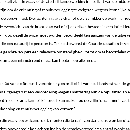
n stelt zich de vraag of de afschrikkende werking in het licht van de middel
ijn om de erkenning of tenuitvoerlegging te weigeren wegens kennelijke s
de persvrijheid. Die rechter vraagt zich af of de afschrikkende werking mo
le evenwicht van de krant, dan wel of zij enkel kan bestaan in een intimidere
king op dezelfde wijze moet worden beoordeeld ten aanzien van de uitgeveri
, die een natuurlijke persoon is. Ten slotte wenst de Cour de cassation te 
de geschreven pers een relevante omstandigheid vormt om te beoordelen of 
 krant, een intimiderend effect kan hebben op alle media.
en 36 van de Brussel I-verordening en artikel 11 van het Handvest van de 
n uitgelegd dat een veroordeling wegens aantasting van de reputatie van 
eerd in een krant, kennelijk inbreuk kan maken op de vrijheid van meningsui
erkenning en tenuitvoerlegging kan vormen?
 die vraag bevestigend luidt, moeten die bepalingen dan aldus worden uit
echts onevenredig kan achten indien de schadevergoeding als straf wordt 