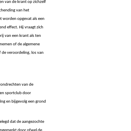
en van de krant op zichzelf
chending van het
et worden opgevat als een
nd effect. Hij vraagt zich
j van een krant als ten
vernemen of de algemene
de veroordeling, los van
grondrechten van de
een sportclub door
ting en bijgevolg een grond
gelegd dat de aangezochte
aangemerkt door ofwel de