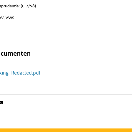
sprudentie: (C-7/98)
JenV, VWS
documenten
kking_Redacted.pdf
na