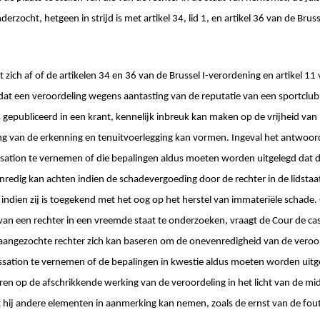
erzocht, hetgeen in strijd is met artikel 34, lid 1, en artikel 36 van de Brus
 zich af of de artikelen 34 en 36 van de Brussel I-verordening en artikel 1
t een veroordeling wegens aantasting van de reputatie van een sportclub 
s gepubliceerd in een krant, kennelijk inbreuk kan maken op de vrijheid van
ng van de erkenning en tenuitvoerlegging kan vormen. Ingeval het antwoor
ssation te vernemen of die bepalingen aldus moeten worden uitgelegd dat 
nredig kan achten indien de schadevergoeding door de rechter in de lidstaa
indien zij is toegekend met het oog op het herstel van immateriële schade
 van een rechter in een vreemde staat te onderzoeken, vraagt de Cour de cas
aangezochte rechter zich kan baseren om de onevenredigheid van de veroo
sation te vernemen of de bepalingen in kwestie aldus moeten worden uitg
eren op de afschrikkende werking van de veroordeling in het licht van de m
t hij andere elementen in aanmerking kan nemen, zoals de ernst van de fo