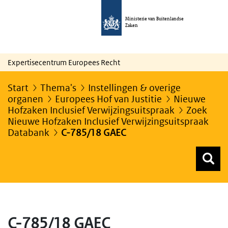
Ministerie van Buitenlandse
Zaken
Expertisecentrum Europees Recht
Start
Thema's
Instellingen & overige
organen
Europees Hof van Justitie
Nieuwe
Hofzaken Inclusief Verwijzingsuitspraak
Zoek
Nieuwe Hofzaken Inclusief Verwijzingsuitspraak
Databank
C-785/18 GAEC
Z
Z
Top menu zoeken
C-785/18 GAEC