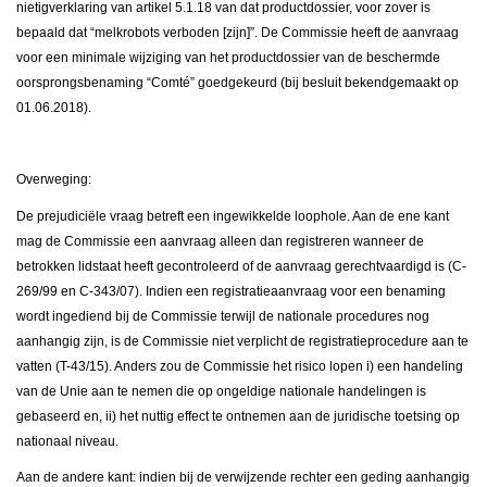
nietigverklaring van artikel 5.1.18 van dat productdossier, voor zover is
bepaald dat “melkrobots verboden [zijn]”. De Commissie heeft de aanvraag
voor een minimale wijziging van het productdossier van de beschermde
oorsprongsbenaming “Comté” goedgekeurd (bij besluit bekendgemaakt op
01.06.2018).
Overweging:
De prejudiciële vraag betreft een ingewikkelde loophole. Aan de ene kant
mag de Commissie een aanvraag alleen dan registreren wanneer de
betrokken lidstaat heeft gecontroleerd of de aanvraag gerechtvaardigd is (C-
269/99 en C-343/07). Indien een registratieaanvraag voor een benaming
wordt ingediend bij de Commissie terwijl de nationale procedures nog
aanhangig zijn, is de Commissie niet verplicht de registratieprocedure aan te
vatten (T-43/15). Anders zou de Commissie het risico lopen i) een handeling
van de Unie aan te nemen die op ongeldige nationale handelingen is
gebaseerd en, ii) het nuttig effect te ontnemen aan de juridische toetsing op
nationaal niveau.
Aan de andere kant: indien bij de verwijzende rechter een geding aanhangig