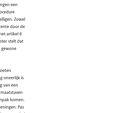
singen een
rocedure
elligen. Zowel
 rente door de
et artikel 6
ter stelt dat
ds gewone
moeten
 oneerlijk is
ng van een
n maatstaven
aanpak komen.
leningen. Pas