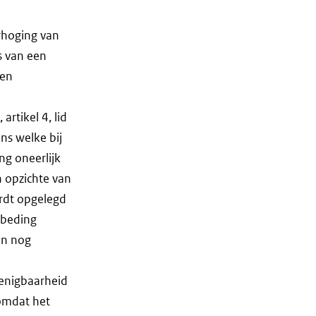
rhoging van
s van een
een
artikel 4, lid
ens welke bij
g oneerlijk
n opzichte van
rdt opgelegd
 beding
en nog
renigbaarheid
 omdat het