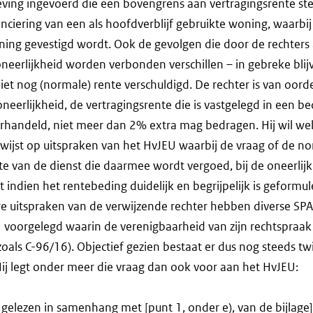
eving ingevoerd die een bovengrens aan vertragingsrente st
anciering van een als hoofdverblijf gebruikte woning, waarbi
ing gevestigd wordt. Ook de gevolgen die door de rechters
neerlijkheid worden verbonden verschillen – in gebreke bli
iet nog (normale) rente verschuldigd. De rechter is van oorde
oneerlijkheid, de vertragingsrente die is vastgelegd in een b
erhandeld, niet meer dan 2% extra mag bedragen. Hij wil we
wijst op uitspraken van het HvJEU waarbij de vraag of de n
chte van de dienst die daarmee wordt vergoed, bij de oneerlij
 indien het rentebeding duidelijk en begrijpelijk is geformu
e uitspraken van de verwijzende rechter hebben diverse SPA
 voorgelegd waarin de verenigbaarheid van zijn rechtspraak
zoals C-96/16). Objectief gezien bestaat er dus nog steeds twi
Hij legt onder meer die vraag dan ook voor aan het HvJEU:
, gelezen in samenhang met [punt 1, onder e), van de bijlage],