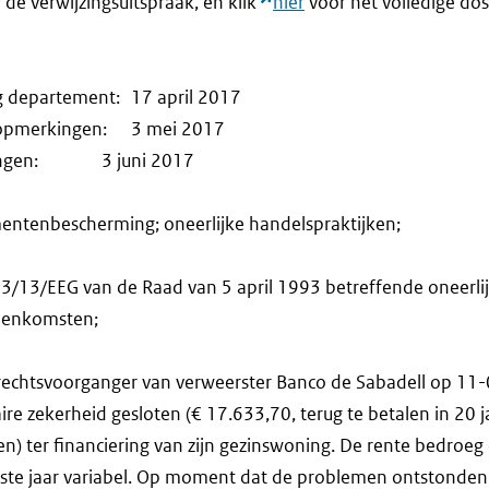
r de verwijzingsuitspraak, en klik
hier
voor het volledige dos
g departement: 17 april 2017
ke opmerkingen: 3 mei 2017
rkingen: 3 juni 2017
entenbescherming; oneerlijke handelspraktijken;
n 93/13/EEG van de Raad van 5 april 1993 betreffende oneerl
eenkomsten;
rechtsvoorganger van verweerster Banco de Sabadell op 11
re zekerheid gesloten (€ 17.633,70, terug te betalen in 20 j
n) ter financiering van zijn gezinswoning. De rente bedroeg
ste jaar variabel. Op moment dat de problemen ontstonde