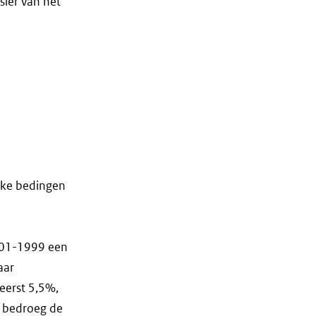
sier van het
ijke bedingen
-01-1999 een
aar
 eerst 5,5%,
n bedroeg de