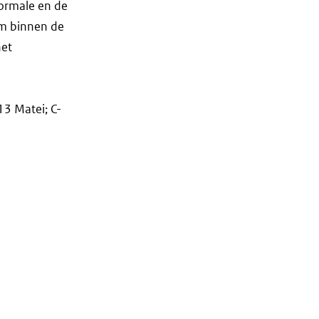
normale en de
om binnen de
het
13 Matei; C-