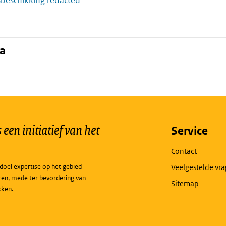
sbeschikking redacted
na
een initiatief van het
Service
Contact
doel expertise op het gebied
Veelgestelde vr
ren, mede ter bevordering van
Sitemap
kken.