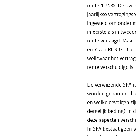
rente 4,75%. De over
jaarlijkse vertragin
ingesteld om onder me
in eerste als in twee
rente verlaagd. Maar v
en 7 van RL 93/13: er 
weliswaar het vertra
rente verschuldigd is.
De verwijzende SPA r
worden gehanteerd bij
en welke gevolgen zi
dergelijk beding? In
deze aspecten versch
In SPA bestaat geen 