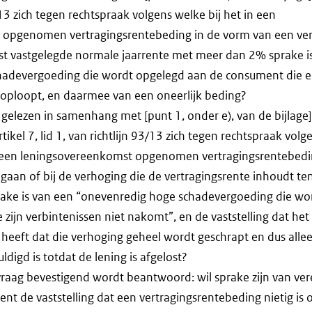
3/13 zich tegen rechtspraak volgens welke bij het in een
 opgenomen vertragingsrentebeding in de vorm van een ve
t vastgelegde normale jaarrente met meer dan 2% sprake i
hadevergoeding die wordt opgelegd aan de consument die 
 oploopt, en daarmee van een oneerlijk beding?
, gelezen in samenhang met [punt 1, onder e), van de bijlage], 
 artikel 7, lid 1, van richtlijn 93/13 zich tegen rechtspraak volg
n een leningsovereenkomst opgenomen vertragingsrentebedin
aan of bij de verhoging die de vertragingsrente inhoudt te
rake is van een “onevenredig hoge schadevergoeding die wo
zijn verbintenissen niet nakomt”, en de vaststelling dat het
lg heeft dat die verhoging geheel wordt geschrapt en dus alle
digd is totdat de lening is afgelost?
vraag bevestigend wordt beantwoord: wil sprake zijn van ve
ient de vaststelling dat een vertragingsrentebeding nietig is