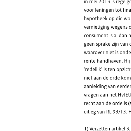
in mei 2013 is regelg
voor leningen tot fin
hypotheek op die won
vernietiging wegens o
consument is al dan n
geen sprake zijn van 
waarover niet is ond
rente handhaven. Hij 
‘redelijk’ is ten opzi
niet aan de orde komt
aanleiding van eerder
vragen aan het HvJEU
recht aan de orde is (
uitleg van RL 93/13. 
1) Verzetten artikel 3