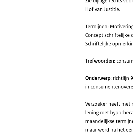
Zie bijlage rechts voo
Hof van Justitie.
Termijnen: Motiverin
Concept schriftelij
Schriftelijke opme
Trefwoorden
: consum
Onderwerp
: richtlij
in consumentenover
Verzoeker heeft met 
lening met hypothecai
maandelijkse termijne
maar werd na het eer