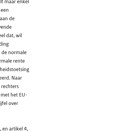
elt maar enkel
j een
 aan de
jvende
el dat, wil
eding
l de normale
ormale rente
kheidstoetsing
leerd. Naar
 rechters
 met het EU-
jfel over
 en artikel 4,