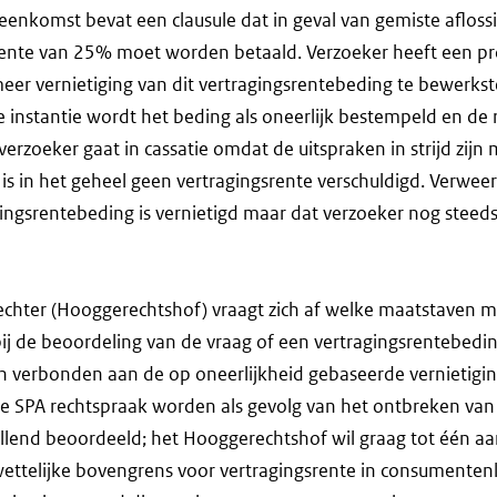
eenkomst bevat een clausule dat in geval van gemiste aflos
gsrente van 25% moet worden betaald. Verzoeker heeft een p
er vernietiging van dit vertragingsrentebeding te bewerkst
de instantie wordt het beding als oneerlijk bestempeld en de
erzoeker gaat in cassatie omdat de uitspraken in strijd zijn m
is in het geheel geen vertragingsrente verschuldigd. Verweers
gingsrentebeding is vernietigd maar dat verzoeker nog stee
echter (Hooggerechtshof) vraagt zich af welke maatstaven 
 de beoordeling van de vraag of een vertragingsrentebeding
jn verbonden aan de op oneerlijkheid gebaseerde vernietigi
 de SPA rechtspraak worden als gevolg van het ontbreken va
illend beoordeeld; het Hooggerechtshof wil graag tot één 
wettelijke bovengrens voor vertragingsrente in consumenten