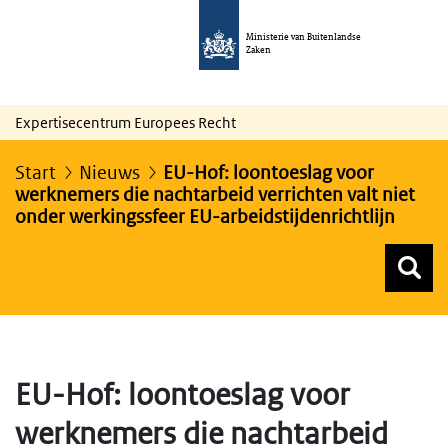
Ministerie van Buitenlandse
Zaken
Expertisecentrum Europees Recht
Start
Nieuws
EU-Hof: loontoeslag voor
werknemers die nachtarbeid verrichten valt niet
onder werkingssfeer EU-arbeidstijdenrichtlijn
Z
Z
Top menu zoeken
EU-Hof: loontoeslag voor
werknemers die nachtarbeid